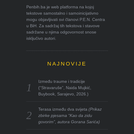
Penbih.ba je web platforma na kojoj
tekstove samostalno i samoinicijativno
mogu objavljivati svi članovi P.E.N. Centra
u BiH. Za sadržaj tih tekstova i stavove
sadržane u njima odgovornost snose
isključivo autori.
NAJNOVIJE
Između traume i tradicije
(“Stravaruše”, Naida Mujkić,
Buybook, Sarajevo, 2026.)
Terasa između dva svijeta
(Prikaz
zbirke pjesama “Kao da zidu
govorim”, autora Gorana Sarića)