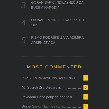
GORAN SARIĆ, “IDILA (NEĆU DA
BUDEM NAROD)”
OBJAVLJEN “NOVI IZRAZ” br. 101-
102
PISMO PODRŠKE ZA VLADIMIRA
ARSENIJEVIĆA
MOST COMMENTED
POZIV ZA PRIJAVE NA RADIONICE ...
0
40. Susreti Zija Dizdarević: ...
0
Povodom Dana pobjede nad faši...
8
Goran Sarić: Tlapnje i varlji...
4