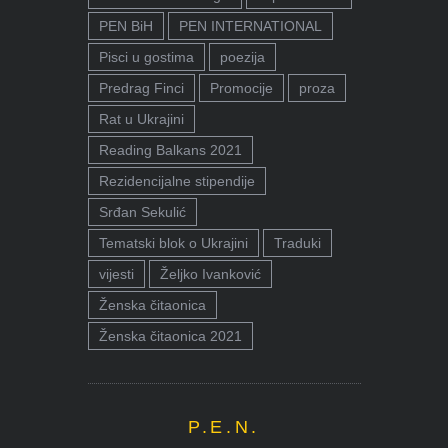
PEN BiH
PEN INTERNATIONAL
Pisci u gostima
poezija
Predrag Finci
Promocije
proza
Rat u Ukrajini
Reading Balkans 2021
Rezidencijalne stipendije
Srđan Sekulić
Tematski blok o Ukrajini
Traduki
vijesti
Željko Ivanković
Ženska čitaonica
Ženska čitaonica 2021
P.E.N.