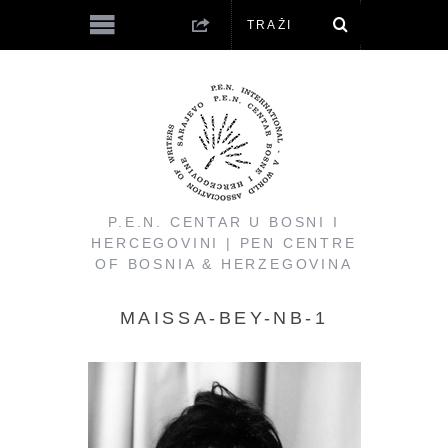
P.E.N. CENTAR U BOSNI I
HERCEGOVINI | PEN CENTRE
OF BOSNIA & HERZEGOVINA
MAISSA-BEY-NB-1