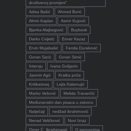
društvenoj promjeni"
Adisa Bašić
Ahmed Burić
Almin Kaplan
Asmir Kujović
Bjanka Alajbegović
Buybook
Darko Cvijetić
Enver Kazaz
Ervin Mujabašić
Ferida Duraković
Goran Sarić
Goran Simić
Intervju
Ivana Golijanin
Jasmin Agić
Kratka priča
Kritika/esej
Lejla Kalamujić
Marko Vešović
Melida Travančić
Međunarodni dan pisaca u zatvoru
Natječaji
nedžad ibrahimović
Nenad Veličković
Novi Izraz
Omer Ć. Ibrahimagić
O penovcima