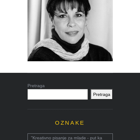
Pretraga
Pretraga
OZNAKE
"Kreativno pisanje za mlade - put ka