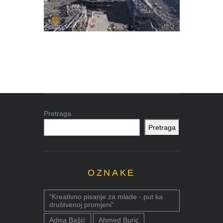
Pretraga
Pretraga
OZNAKE
"Kreativno pisanje za mlade - put ka
društvenoj promjeni"
Adisa Bašić
Ahmed Burić