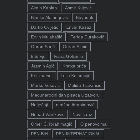
Almin Kaplan
Asmir Kujović
Bjanka Alajbegović
Buybook
Darko Cvijetić
Enver Kazaz
Ervin Mujabašić
Ferida Duraković
Goran Sarić
Goran Simić
Intervju
Ivana Golijanin
Jasmin Agić
Kratka priča
Kritika/esej
Lejla Kalamujić
Marko Vešović
Melida Travančić
Međunarodni dan pisaca u zatvoru
Natječaji
nedžad ibrahimović
Nenad Veličković
Novi Izraz
Omer Ć. Ibrahimagić
O penovcima
PEN BiH
PEN INTERNATIONAL