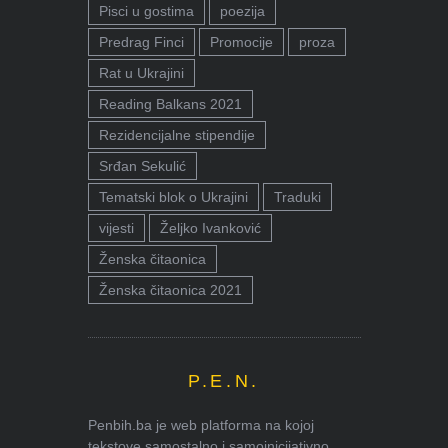
Pisci u gostima
poezija
Predrag Finci
Promocije
proza
Rat u Ukrajini
Reading Balkans 2021
Rezidencijalne stipendije
Srđan Sekulić
Tematski blok o Ukrajini
Traduki
vijesti
Željko Ivanković
Ženska čitaonica
Ženska čitaonica 2021
P.E.N.
Penbih.ba je web platforma na kojoj
tekstove samostalno i samoinicijativno