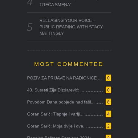
TREĆA SMENA”
RELEASING YOUR VOICE –
PUBLIC READING WITH STACY
MATTINGLY
MOST COMMENTED
POZIV ZA PRIJAVE NA RADIONICE ...
0
40. Susreti Zija Dizdarević: ...
0
Povodom Dana pobjede nad faši...
8
Goran Sarić: Tlapnje i varlji...
4
Goran Sarić: Moja dvije i dva...
2