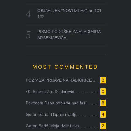
OBJAVLJEN “NOVI IZRAZ” br. 101-
102
PISMO PODRŠKE ZA VLADIMIRA
ARSENIJEVIĆA
MOST COMMENTED
POZIV ZA PRIJAVE NA RADIONICE ...
0
40. Susreti Zija Dizdarević: ...
0
Povodom Dana pobjede nad faši...
8
Goran Sarić: Tlapnje i varlji...
4
Goran Sarić: Moja dvije i dva...
2