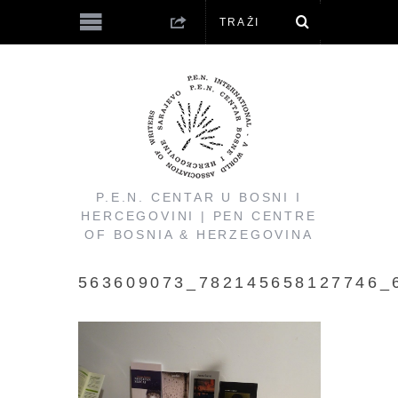
P.E.N. CENTAR U BOSNI I
HERCEGOVINI | PEN CENTRE
OF BOSNIA & HERZEGOVINA
563609073_782145658127746_