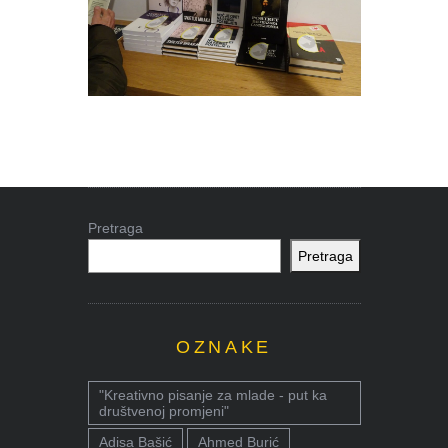
Pretraga
Pretraga
OZNAKE
"Kreativno pisanje za mlade - put ka
društvenoj promjeni"
Adisa Bašić
Ahmed Burić