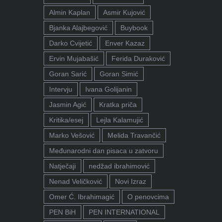
Almin Kaplan
Asmir Kujović
Bjanka Alajbegović
Buybook
Darko Cvijetić
Enver Kazaz
Ervin Mujabašić
Ferida Duraković
Goran Sarić
Goran Simić
Intervju
Ivana Golijanin
Jasmin Agić
Kratka priča
Kritika/esej
Lejla Kalamujić
Marko Vešović
Melida Travančić
Međunarodni dan pisaca u zatvoru
Natječaji
nedžad ibrahimović
Nenad Veličković
Novi Izraz
Omer Ć. Ibrahimagić
O penovcima
PEN BiH
PEN INTERNATIONAL