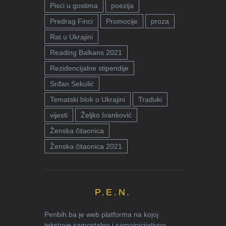
Pisci u gostima
poezija
Predrag Finci
Promocije
proza
Rat u Ukrajini
Reading Balkans 2021
Rezidencijalne stipendije
Srđan Sekulić
Tematski blok o Ukrajini
Traduki
vijesti
Željko Ivanković
Ženska čitaonica
Ženska čitaonica 2021
P.E.N.
Penbih.ba je web platforma na kojoj
tekstove samostalno i samoinicijativno