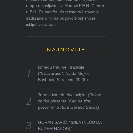
mogu objavljivati svi članovi P.E.N. Centra
u BiH. Za sadržaj tih tekstova i stavove
sadržane u njima odgovornost snose
isključivo autori.
NAJNOVIJE
Između traume i tradicije
(“Stravaruše”, Naida Mujkić,
Buybook, Sarajevo, 2026.)
Terasa između dva svijeta
(Prikaz
zbirke pjesama “Kao da zidu
govorim”, autora Gorana Sarića)
GORAN SARIĆ, “IDILA (NEĆU DA
BUDEM NAROD)”