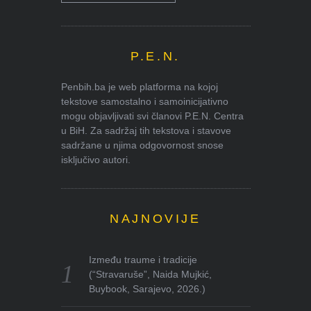
P.E.N.
Penbih.ba je web platforma na kojoj
tekstove samostalno i samoinicijativno
mogu objavljivati svi članovi P.E.N. Centra
u BiH. Za sadržaj tih tekstova i stavove
sadržane u njima odgovornost snose
isključivo autori.
NAJNOVIJE
Između traume i tradicije
(“Stravaruše”, Naida Mujkić,
Buybook, Sarajevo, 2026.)