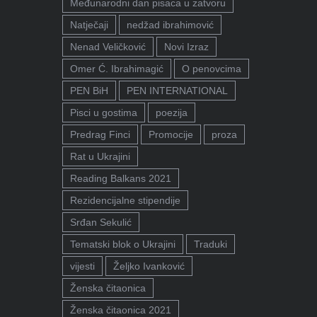
Međunarodni dan pisaca u zatvoru
Natječaji
nedžad ibrahimović
Nenad Veličković
Novi Izraz
Omer Ć. Ibrahimagić
O penovcima
PEN BiH
PEN INTERNATIONAL
Pisci u gostima
poezija
Predrag Finci
Promocije
proza
Rat u Ukrajini
Reading Balkans 2021
Rezidencijalne stipendije
Srđan Sekulić
Tematski blok o Ukrajini
Traduki
vijesti
Željko Ivanković
Ženska čitaonica
Ženska čitaonica 2021