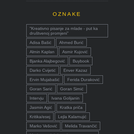
OZNAKE
"Kreativno pisanje za mlade - put ka
društvenoj promjeni"
Adisa Bašić
Ahmed Burić
Almin Kaplan
Asmir Kujović
Bjanka Alajbegović
Buybook
Darko Cvijetić
Enver Kazaz
Ervin Mujabašić
Ferida Duraković
Goran Sarić
Goran Simić
Intervju
Ivana Golijanin
Jasmin Agić
Kratka priča
Kritika/esej
Lejla Kalamujić
Marko Vešović
Melida Travančić