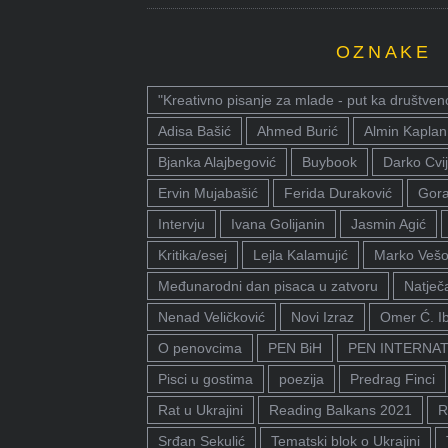
OZNAKE
"Kreativno pisanje za mlade - put ka društven
Adisa Bašić
Ahmed Burić
Almin Kaplan
Bjanka Alajbegović
Buybook
Darko Cvij
Ervin Mujabašić
Ferida Duraković
Gora
Intervju
Ivana Golijanin
Jasmin Agić
Kritika/esej
Lejla Kalamujić
Marko Vešo
Međunarodni dan pisaca u zatvoru
Natječa
Nenad Veličković
Novi Izraz
Omer Ć. I
O penovcima
PEN BiH
PEN INTERNA
Pisci u gostima
poezija
Predrag Finci
Rat u Ukrajini
Reading Balkans 2021
R
Srđan Sekulić
Tematski blok o Ukrajini