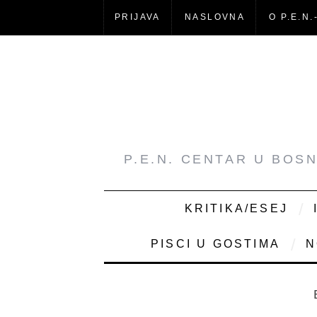
PRIJAVA
NASLOVNA
O P.E.N.
P.E.N. CENTAR U BOS
KRITIKA/ESEJ
PISCI U GOSTIMA
N