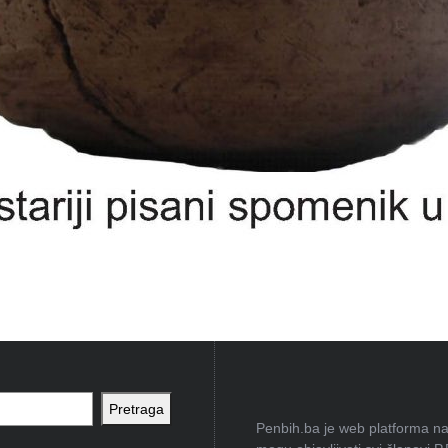
Pretraga
Penbih.ba je web platforma na 