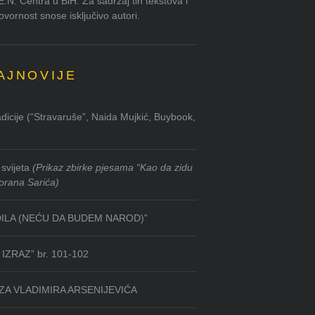
.E.N. Centra u BiH. Za sadržaj tih tekstova i
ornost snose isključivo autori.
AJNOVIJE
dicije (“Stravaruše”, Naida Mujkić, Buybook,
svijeta
(Prikaz zbirke pjesama “Kao da zidu
orana Sarića)
DILA (NEĆU DA BUDEM NAROD)”
IZRAZ” br. 101-102
ZA VLADIMIRA ARSENIJEVIĆA