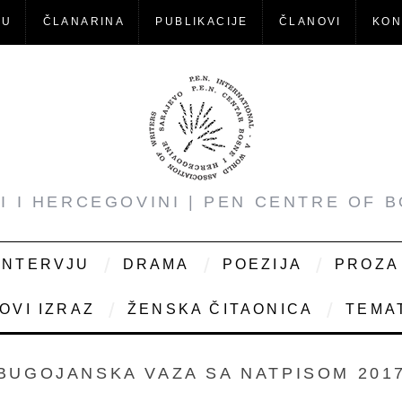
-U
ČLANARINA
PUBLIKACIJE
ČLANOVI
KON
NI I HERCEGOVINI | PEN CENTRE OF 
INTERVJU
DRAMA
POEZIJA
PROZA
OVI IZRAZ
ŽENSKA ČITAONICA
TEMAT
BUGOJANSKA VAZA SA NATPISOM 201