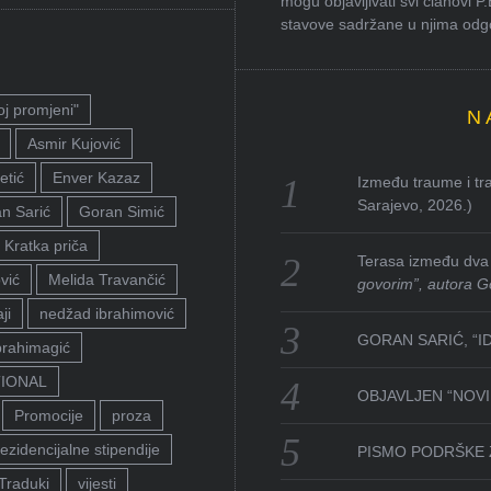
mogu objavljivati svi članovi P
stavove sadržane u njima odgov
oj promjeni"
N
Asmir Kujović
etić
Enver Kazaz
Između traume i tra
Sarajevo, 2026.)
n Sarić
Goran Simić
Kratka priča
Terasa između dva 
vić
Melida Travančić
govorim”, autora G
ji
nedžad ibrahimović
GORAN SARIĆ, “I
brahimagić
TIONAL
OBJAVLJEN “NOVI 
Promocije
proza
ezidencijalne stipendije
PISMO PODRŠKE 
Traduki
vijesti