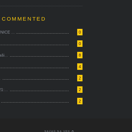
 COMMENTED
ICE ...
0
0
i...
8
4
.
2
1:...
2
2
NAZAD NA VRH