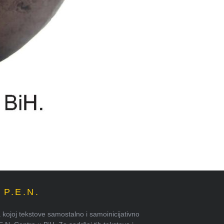
P.E.N.
kojoj tekstove samostalno i samoinicijativno