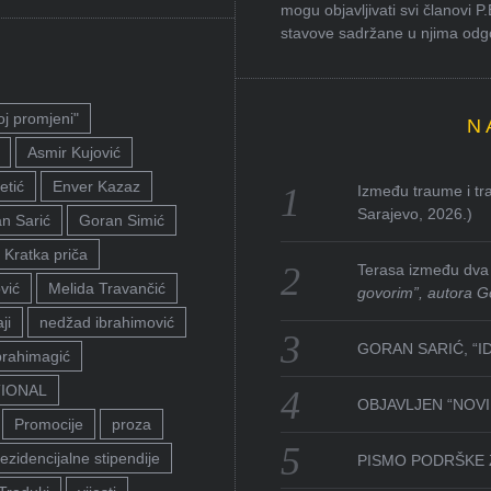
mogu objavljivati svi članovi P
stavove sadržane u njima odgov
oj promjeni"
N
Asmir Kujović
etić
Enver Kazaz
Između traume i tra
Sarajevo, 2026.)
n Sarić
Goran Simić
Kratka priča
Terasa između dva 
vić
Melida Travančić
govorim”, autora G
ji
nedžad ibrahimović
GORAN SARIĆ, “I
brahimagić
TIONAL
OBJAVLJEN “NOVI 
Promocije
proza
ezidencijalne stipendije
PISMO PODRŠKE 