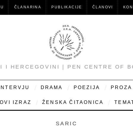
-U
ČLANARINA
PUBLIKACIJE
ČLANOVI
KON
NI I HERCEGOVINI | PEN CENTRE OF 
INTERVJU
DRAMA
POEZIJA
PROZA
OVI IZRAZ
ŽENSKA ČITAONICA
TEMAT
SARIC