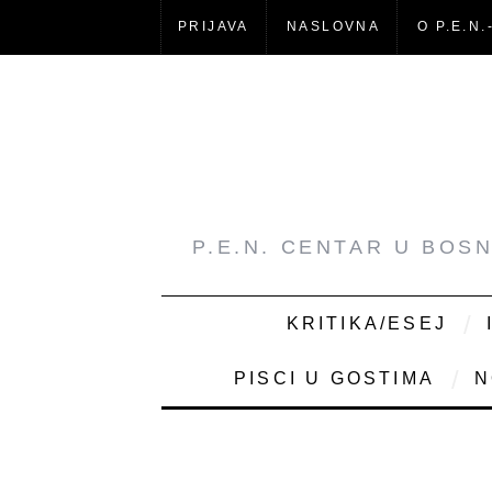
PRIJAVA
NASLOVNA
O P.E.N.
P.E.N. CENTAR U BOS
KRITIKA/ESEJ
PISCI U GOSTIMA
N