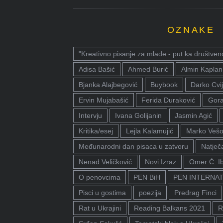
OZNAKE
"Kreativno pisanje za mlade - put ka društven
Adisa Bašić
Ahmed Burić
Almin Kaplan
Bjanka Alajbegović
Buybook
Darko Cvij
Ervin Mujabašić
Ferida Duraković
Gora
Intervju
Ivana Golijanin
Jasmin Agić
Kritika/esej
Lejla Kalamujić
Marko Vešo
Međunarodni dan pisaca u zatvoru
Natječa
Nenad Veličković
Novi Izraz
Omer Ć. I
O penovcima
PEN BiH
PEN INTERNA
Pisci u gostima
poezija
Predrag Finci
Rat u Ukrajini
Reading Balkans 2021
R