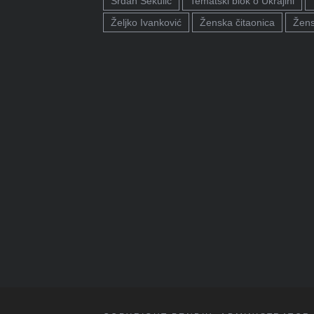
Srđan Sekulić
Tematski blok o Ukrajini
Željko Ivanković
Ženska čitaonica
Žens