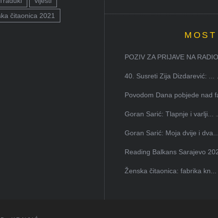
Traduki
vijesti
ka čitaonica 2021
MOST
POZIV ZA PRIJAVE NA RADION
40. Susreti Zija Dizdarević: ...
Povodom Dana pobjede nad faš
Goran Sarić: Tlapnje i varlji...
Goran Sarić: Moja dvije i dva..
Reading Balkans Sarajevo 202
Ženska čitaonica: fabrika kn...