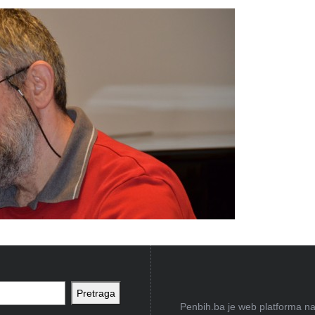
Pretraga
Penbih.ba je web platforma na 