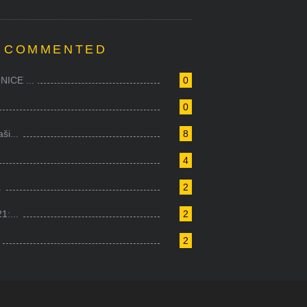
 COMMENTED
ICE ...
0
0
i...
8
4
.
2
1:...
2
2