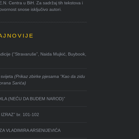
.E.N. Centra u BiH. Za sadržaj tih tekstova i
ornost snose isključivo autori.
AJNOVIJE
dicije (“Stravaruše”, Naida Mujkić, Buybook,
svijeta
(Prikaz zbirke pjesama “Kao da zidu
orana Sarića)
DILA (NEĆU DA BUDEM NAROD)”
IZRAZ” br. 101-102
ZA VLADIMIRA ARSENIJEVIĆA