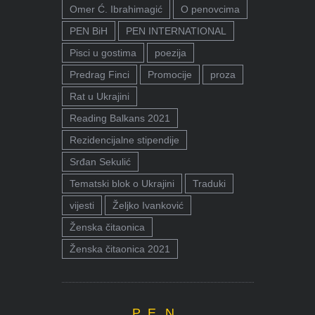
Omer Ć. Ibrahimagić
O penovcima
PEN BiH
PEN INTERNATIONAL
Pisci u gostima
poezija
Predrag Finci
Promocije
proza
Rat u Ukrajini
Reading Balkans 2021
Rezidencijalne stipendije
Srđan Sekulić
Tematski blok o Ukrajini
Traduki
vijesti
Željko Ivanković
Ženska čitaonica
Ženska čitaonica 2021
P.E.N.