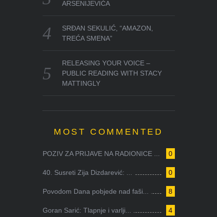
ARSENIJEVIĆA
SRĐAN SEKULIĆ, “AMAZON,
TREĆA SMENA”
RELEASING YOUR VOICE –
PUBLIC READING WITH STACY
MATTINGLY
MOST COMMENTED
POZIV ZA PRIJAVE NA RADIONICE ...
0
40. Susreti Zija Dizdarević: ...
0
Povodom Dana pobjede nad faši...
8
Goran Sarić: Tlapnje i varlji...
4