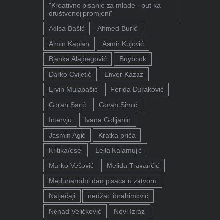
"Kreativno pisanje za mlade - put ka
društvenoj promjeni"
Adisa Bašić
Ahmed Burić
Almin Kaplan
Asmir Kujović
Bjanka Alajbegović
Buybook
Darko Cvijetić
Enver Kazaz
Ervin Mujabašić
Ferida Duraković
Goran Sarić
Goran Simić
Intervju
Ivana Golijanin
Jasmin Agić
Kratka priča
Kritika/esej
Lejla Kalamujić
Marko Vešović
Melida Travančić
Međunarodni dan pisaca u zatvoru
Natječaji
nedžad ibrahimović
Nenad Veličković
Novi Izraz