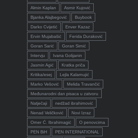
Almin Kaplan
Asmir Kujović
Bjanka Alajbegović
Buybook
Darko Cvijetić
Enver Kazaz
Ervin Mujabašić
Ferida Duraković
Goran Sarić
Goran Simić
Intervju
Ivana Golijanin
Jasmin Agić
Kratka priča
Kritika/esej
Lejla Kalamujić
Marko Vešović
Melida Travančić
Međunarodni dan pisaca u zatvoru
Natječaji
nedžad ibrahimović
Nenad Veličković
Novi Izraz
Omer Ć. Ibrahimagić
O penovcima
PEN BiH
PEN INTERNATIONAL