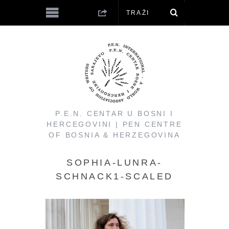
P.E.N. CENTAR U BOSNI I
HERCEGOVINI | PEN CENTRE
OF BOSNIA & HERZEGOVINA
SOPHIA-LUNRA-
SCHNACK1-SCALED