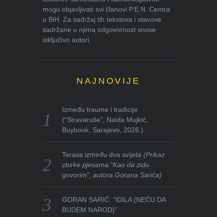
mogu objavljivati svi članovi P.E.N. Centra
u BiH. Za sadržaj tih tekstova i stavove
sadržane u njima odgovornost snose
isključivo autori.
NAJNOVIJE
Između traume i tradicije
(“Stravaruše”, Naida Mujkić,
Buybook, Sarajevo, 2026.)
Terasa između dva svijeta
(Prikaz
zbirke pjesama “Kao da zidu
govorim”, autora Gorana Sarića)
GORAN SARIĆ, “IDILA (NEĆU DA
BUDEM NAROD)”