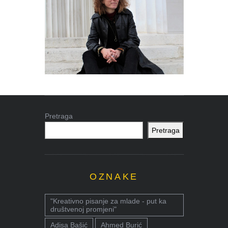
Pretraga
Pretraga
OZNAKE
"Kreativno pisanje za mlade - put ka
društvenoj promjeni"
Adisa Bašić
Ahmed Burić