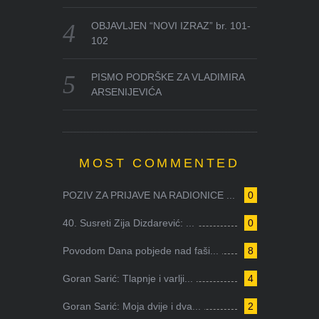
OBJAVLJEN “NOVI IZRAZ” br. 101-
102
PISMO PODRŠKE ZA VLADIMIRA
ARSENIJEVIĆA
MOST COMMENTED
POZIV ZA PRIJAVE NA RADIONICE ...
0
40. Susreti Zija Dizdarević: ...
0
Povodom Dana pobjede nad faši...
8
Goran Sarić: Tlapnje i varlji...
4
Goran Sarić: Moja dvije i dva...
2