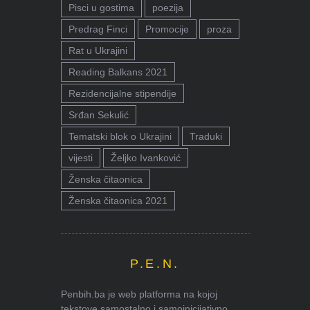
Pisci u gostima
poezija
Predrag Finci
Promocije
proza
Rat u Ukrajini
Reading Balkans 2021
Rezidencijalne stipendije
Srđan Sekulić
Tematski blok o Ukrajini
Traduki
vijesti
Željko Ivanković
Ženska čitaonica
Ženska čitaonica 2021
P.E.N.
Penbih.ba je web platforma na kojoj
tekstove samostalno i samoinicijativno