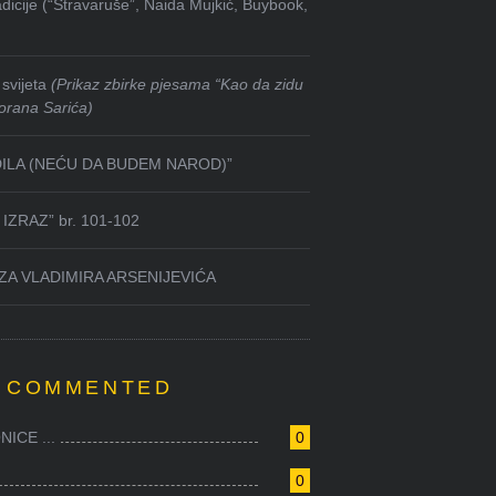
dicije (“Stravaruše”, Naida Mujkić, Buybook,
svijeta
(Prikaz zbirke pjesama “Kao da zidu
orana Sarića)
DILA (NEĆU DA BUDEM NAROD)”
IZRAZ” br. 101-102
ZA VLADIMIRA ARSENIJEVIĆA
 COMMENTED
ICE ...
0
0