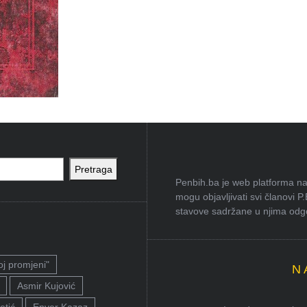
Pretraga
Penbih.ba je web platforma na 
mogu objavljivati svi članovi P
stavove sadržane u njima odgov
oj promjeni"
N
Asmir Kujović