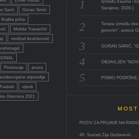
etić
Enver Kazaz
Između traume i tra
Sarajevo, 2026.)
n Sarić
Goran Simić
Kratka priča
Terasa između dva 
vić
Melida Travančić
govorim”, autora G
ji
nedžad ibrahimović
GORAN SARIĆ, “I
brahimagić
TIONAL
OBJAVLJEN “NOVI 
Promocije
proza
ezidencijalne stipendije
PISMO PODRŠKE 
Traduki
vijesti
ka čitaonica 2021
MOST
POZIV ZA PRIJAVE NA RADION
40. Susreti Zija Dizdarević: ...