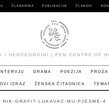
-U
ČLANARINA
PUBLIKACIJE
ČLANOVI
KON
NI I HERCEGOVINI | PEN CENTRE OF 
INTERVJU
DRAMA
POEZIJA
PROZA
OVI IZRAZ
ŽENSKA ČITAONICA
TEMAT
NIK-GRAFIT-LUKAVAC-MU-PJESME-4