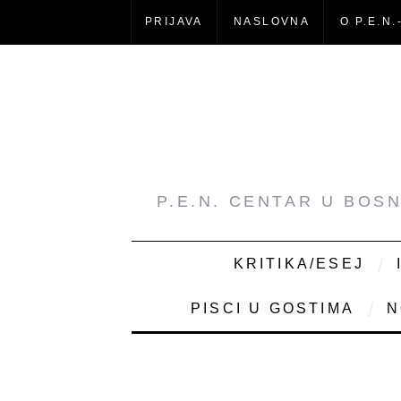
PRIJAVA
NASLOVNA
O P.E.N.
P.E.N. CENTAR U BOS
KRITIKA/ESEJ
PISCI U GOSTIMA
N