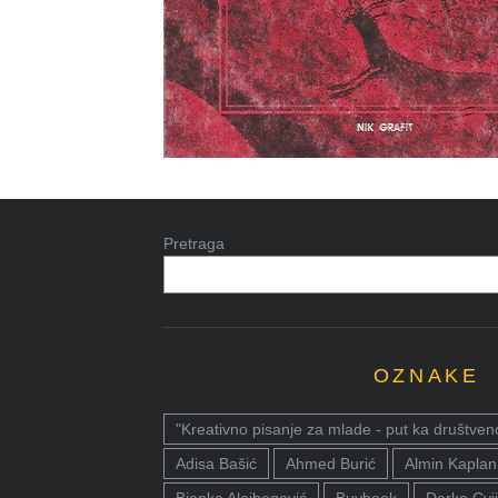
Pretraga
OZNAKE
"Kreativno pisanje za mlade - put ka društven
Adisa Bašić
Ahmed Burić
Almin Kaplan