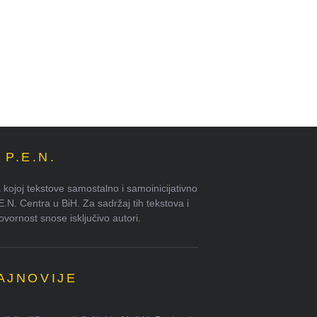
P.E.N.
kojoj tekstove samostalno i samoinicijativno
.E.N. Centra u BiH. Za sadržaj tih tekstova i
ornost snose isključivo autori.
AJNOVIJE