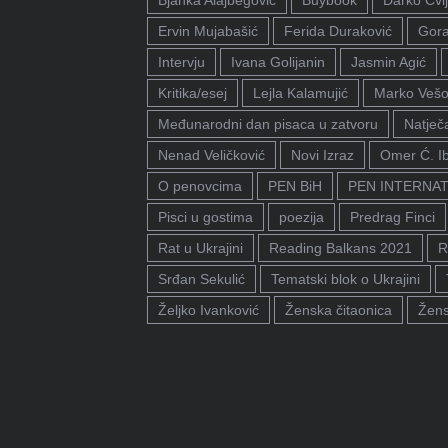
Bjanka Alajbegović
Buybook
Darko Cvij
Ervin Mujabašić
Ferida Duraković
Gora
Intervju
Ivana Golijanin
Jasmin Agić
Kritika/esej
Lejla Kalamujić
Marko Vešo
Međunarodni dan pisaca u zatvoru
Natječa
Nenad Veličković
Novi Izraz
Omer Ć. I
O penovcima
PEN BiH
PEN INTERNA
Pisci u gostima
poezija
Predrag Finci
Rat u Ukrajini
Reading Balkans 2021
R
Srđan Sekulić
Tematski blok o Ukrajini
Željko Ivanković
Ženska čitaonica
Žens