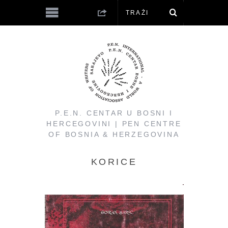
P.E.N. CENTAR U BOSNI I
HERCEGOVINI | PEN CENTRE
OF BOSNIA & HERZEGOVINA
KORICE