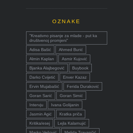
OZNAKE
"Kreativno pisanje za mlade - put ka
društvenoj promjeni"
Adisa Bašić
Ahmed Burić
Almin Kaplan
Asmir Kujović
Bjanka Alajbegović
Buybook
Darko Cvijetić
Enver Kazaz
Ervin Mujabašić
Ferida Duraković
Goran Sarić
Goran Simić
Intervju
Ivana Golijanin
Jasmin Agić
Kratka priča
Kritika/esej
Lejla Kalamujić
Marko Vešović
Melida Travančić