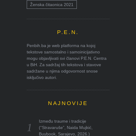
Ženska čitaonica 2021
P.E.N.
Penbih.ba je web platforma na kojoj
tekstove samostalno i samoinicijativno
mogu objavljivati svi članovi P.E.N. Centra
u BiH. Za sadržaj tih tekstova i stavove
sadržane u njima odgovornost snose
isključivo autori.
NAJNOVIJE
Između traume i tradicije
(“Stravaruše”, Naida Mujkić,
Buybook, Sarajevo, 2026.)