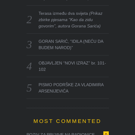
Terasa između dva svijeta
(Prikaz
zbirke pjesama “Kao da zidu
govorim”, autora Gorana Sarića)
GORAN SARIĆ, “IDILA (NEĆU DA
BUDEM NAROD)”
OBJAVLJEN “NOVI IZRAZ” br. 101-
102
PISMO PODRŠKE ZA VLADIMIRA
ARSENIJEVIĆA
MOST COMMENTED
POZIV ZA PRIJAVE NA RADIONICE ...
0