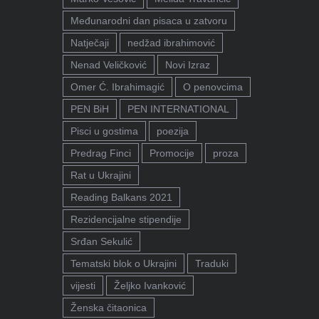
Međunarodni dan pisaca u zatvoru
Natječaji
nedžad ibrahimović
Nenad Veličković
Novi Izraz
Omer Ć. Ibrahimagić
O penovcima
PEN BiH
PEN INTERNATIONAL
Pisci u gostima
poezija
Predrag Finci
Promocije
proza
Rat u Ukrajini
Reading Balkans 2021
Rezidencijalne stipendije
Srđan Sekulić
Tematski blok o Ukrajini
Traduki
vijesti
Željko Ivanković
Ženska čitaonica