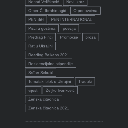
Nenad Veličković
Novi Izraz
Omer Ć. Ibrahimagić
O penovcima
PEN BiH
PEN INTERNATIONAL
Pisci u gostima
poezija
Predrag Finci
Promocije
proza
Rat u Ukrajini
Reading Balkans 2021
Rezidencijalne stipendije
Srđan Sekulić
Tematski blok o Ukrajini
Traduki
vijesti
Željko Ivanković
Ženska čitaonica
Ženska čitaonica 2021