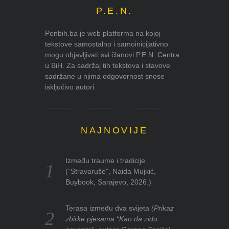
P.E.N.
Penbih.ba je web platforma na kojoj
tekstove samostalno i samoinicijativno
mogu objavljivati svi članovi P.E.N. Centra
u BiH. Za sadržaj tih tekstova i stavove
sadržane u njima odgovornost snose
isključivo autori.
NAJNOVIJE
Između traume i tradicije
(“Stravaruše”, Naida Mujkić,
Buybook, Sarajevo, 2026.)
Terasa između dva svijeta
(Prikaz
zbirke pjesama “Kao da zidu