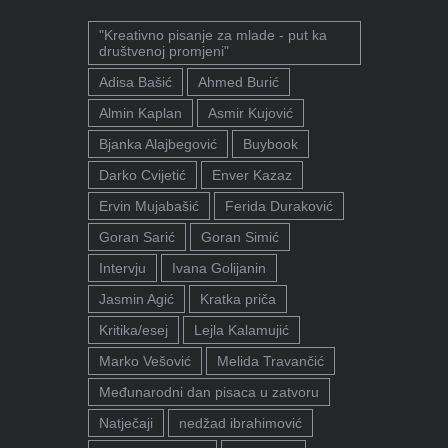
"Kreativno pisanje za mlade - put ka
društvenoj promjeni"
Adisa Bašić
Ahmed Burić
Almin Kaplan
Asmir Kujović
Bjanka Alajbegović
Buybook
Darko Cvijetić
Enver Kazaz
Ervin Mujabašić
Ferida Duraković
Goran Sarić
Goran Simić
Intervju
Ivana Golijanin
Jasmin Agić
Kratka priča
Kritika/esej
Lejla Kalamujić
Marko Vešović
Melida Travančić
Međunarodni dan pisaca u zatvoru
Natječaji
nedžad ibrahimović