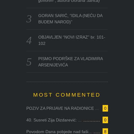
govorim”, autora Gorana Sarića)
GORAN SARIĆ, “IDILA (NEĆU DA
BUDEM NAROD)”
OBJAVLJEN “NOVI IZRAZ” br. 101-
102
PISMO PODRŠKE ZA VLADIMIRA
ARSENIJEVIĆA
MOST COMMENTED
POZIV ZA PRIJAVE NA RADIONICE ...
0
40. Susreti Zija Dizdarević: ...
0
Povodom Dana pobjede nad faši...
8