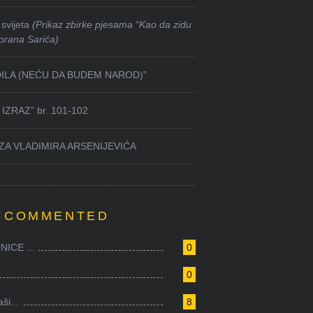
svijeta
(Prikaz zbirke pjesama “Kao da zidu
orana Sarića)
DILA (NEĆU DA BUDEM NAROD)”
IZRAZ” br. 101-102
ZA VLADIMIRA ARSENIJEVIĆA
 COMMENTED
ICE ...
0
0
i...
8