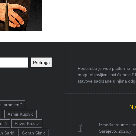
Pretraga
Penbih.ba je web platforma na 
mogu objavljivati svi članovi P
stavove sadržane u njima odgov
oj promjeni"
N
Asmir Kujović
etić
Enver Kazaz
Između traume i tra
Sarajevo, 2026.)
n Sarić
Goran Simić