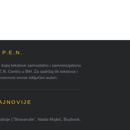
P.E.N.
kojoj tekstove samostalno i samoinicijativno
.E.N. Centra u BiH. Za sadržaj tih tekstova i
ornost snose isključivo autori.
AJNOVIJE
dicije (“Stravaruše”, Naida Mujkić, Buybook,