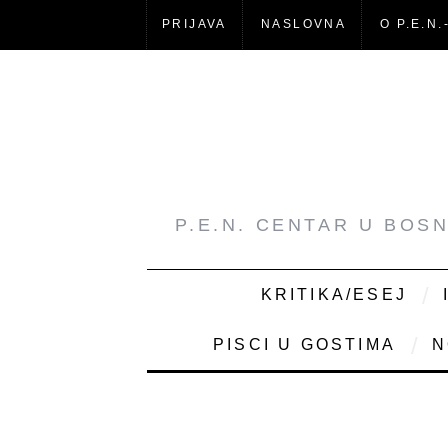
PRIJAVA
NASLOVNA
O P.E.N.
P.E.N. CENTAR U BOS
KRITIKA/ESEJ
PISCI U GOSTIMA
N