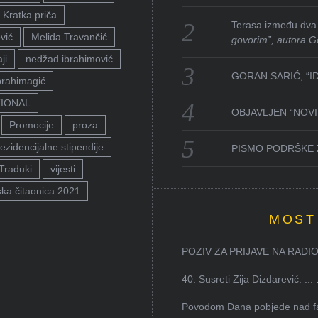
Kratka priča
Terasa između dva 
vić
Melida Travančić
govorim”, autora G
ji
nedžad ibrahimović
GORAN SARIĆ, “I
brahimagić
TIONAL
OBJAVLJEN “NOVI 
Promocije
proza
ezidencijalne stipendije
PISMO PODRŠKE 
Traduki
vijesti
ka čitaonica 2021
MOST
POZIV ZA PRIJAVE NA RADION
40. Susreti Zija Dizdarević: ...
Povodom Dana pobjede nad faš