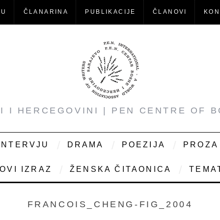
-U
ČLANARINA
PUBLIKACIJE
ČLANOVI
KON
NI I HERCEGOVINI | PEN CENTRE OF 
INTERVJU
DRAMA
POEZIJA
PROZA
OVI IZRAZ
ŽENSKA ČITAONICA
TEMAT
FRANCOIS_CHENG-FIG_2004