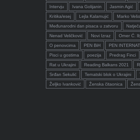
Intervju
Ivana Golijanin
Jasmin Agić
Kritika/esej
Lejla Kalamujić
Marko Vešo
Međunarodni dan pisaca u zatvoru
Natječa
Nenad Veličković
Novi Izraz
Omer Ć. I
O penovcima
PEN BiH
PEN INTERNA
Pisci u gostima
poezija
Predrag Finci
Rat u Ukrajini
Reading Balkans 2021
R
Srđan Sekulić
Tematski blok o Ukrajini
Željko Ivanković
Ženska čitaonica
Žens