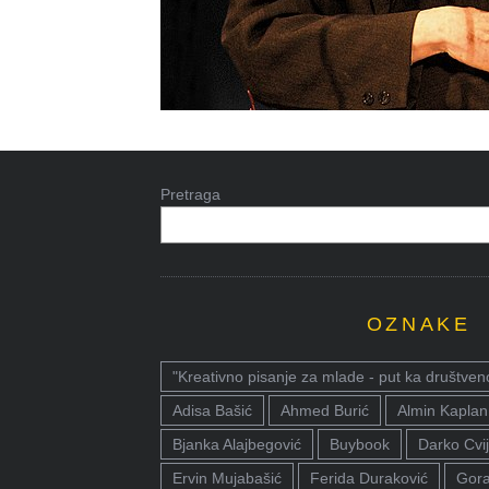
Pretraga
OZNAKE
"Kreativno pisanje za mlade - put ka društven
Adisa Bašić
Ahmed Burić
Almin Kaplan
Bjanka Alajbegović
Buybook
Darko Cvij
Ervin Mujabašić
Ferida Duraković
Gora