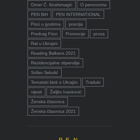
Omer Ć. Ibrahimagić
O penovcima
PEN BiH
PEN INTERNATIONAL
Pisci u gostima
poezija
Predrag Finci
Promocije
proza
Rat u Ukrajini
Reading Balkans 2021
Rezidencijalne stipendije
Srđan Sekulić
Tematski blok o Ukrajini
Traduki
vijesti
Željko Ivanković
Ženska čitaonica
Ženska čitaonica 2021
P.E.N.