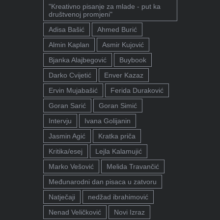
"Kreativno pisanje za mlade - put ka
društvenoj promjeni"
Adisa Bašić
Ahmed Burić
Almin Kaplan
Asmir Kujović
Bjanka Alajbegović
Buybook
Darko Cvijetić
Enver Kazaz
Ervin Mujabašić
Ferida Duraković
Goran Sarić
Goran Simić
Intervju
Ivana Golijanin
Jasmin Agić
Kratka priča
Kritika/esej
Lejla Kalamujić
Marko Vešović
Melida Travančić
Međunarodni dan pisaca u zatvoru
Natječaji
nedžad ibrahimović
Nenad Veličković
Novi Izraz