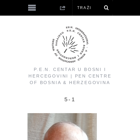
P.E.N. CENTAR U BOSNI I
HERCEGOVINI | PEN CENTRE
OF BOSNIA & HERZEGOVINA
5-1