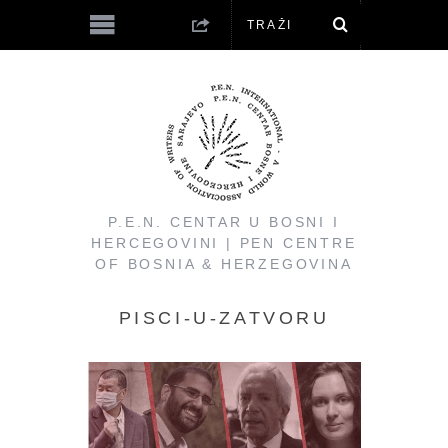
P.E.N. CENTAR U BOSNI I
HERCEGOVINI | PEN CENTRE
OF BOSNIA & HERZEGOVINA
PISCI-U-ZATVORU