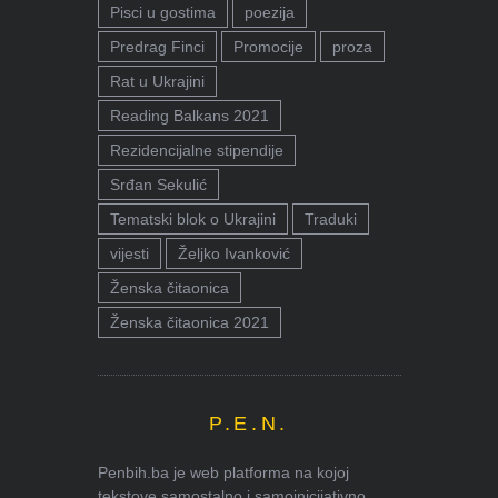
Pisci u gostima
poezija
Predrag Finci
Promocije
proza
Rat u Ukrajini
Reading Balkans 2021
Rezidencijalne stipendije
Srđan Sekulić
Tematski blok o Ukrajini
Traduki
vijesti
Željko Ivanković
Ženska čitaonica
Ženska čitaonica 2021
P.E.N.
Penbih.ba je web platforma na kojoj
tekstove samostalno i samoinicijativno