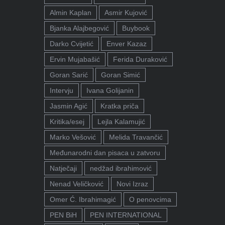
Almin Kaplan
Asmir Kujović
Bjanka Alajbegović
Buybook
Darko Cvijetić
Enver Kazaz
Ervin Mujabašić
Ferida Duraković
Goran Sarić
Goran Simić
Intervju
Ivana Golijanin
Jasmin Agić
Kratka priča
Kritika/esej
Lejla Kalamujić
Marko Vešović
Melida Travančić
Međunarodni dan pisaca u zatvoru
Natječaji
nedžad ibrahimović
Nenad Veličković
Novi Izraz
Omer Ć. Ibrahimagić
O penovcima
PEN BiH
PEN INTERNATIONAL