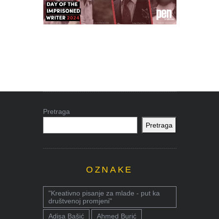
Pretraga
Pretraga
OZNAKE
"Kreativno pisanje za mlade - put ka
društvenoj promjeni"
Adisa Bašić
Ahmed Burić