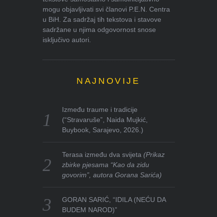
mogu objavljivati svi članovi P.E.N. Centra
u BiH. Za sadržaj tih tekstova i stavove
sadržane u njima odgovornost snose
isključivo autori.
NAJNOVIJE
Između traume i tradicije
(“Stravaruše”, Naida Mujkić,
Buybook, Sarajevo, 2026.)
Terasa između dva svijeta
(Prikaz
zbirke pjesama “Kao da zidu
govorim”, autora Gorana Sarića)
GORAN SARIĆ, “IDILA (NEĆU DA
BUDEM NAROD)”