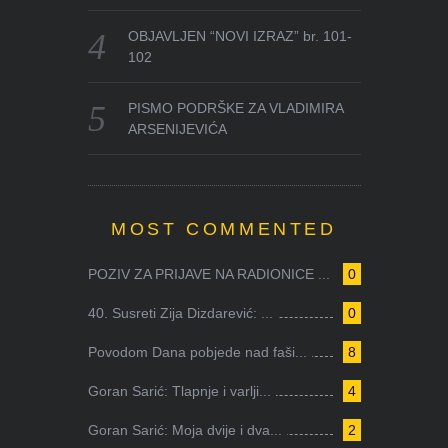
OBJAVLJEN “NOVI IZRAZ” br. 101-
102
PISMO PODRŠKE ZA VLADIMIRA
ARSENIJEVIĆA
MOST COMMENTED
POZIV ZA PRIJAVE NA RADIONICE ...
0
40. Susreti Zija Dizdarević: ...
0
Povodom Dana pobjede nad faši...
8
Goran Sarić: Tlapnje i varlji...
4
Goran Sarić: Moja dvije i dva...
2