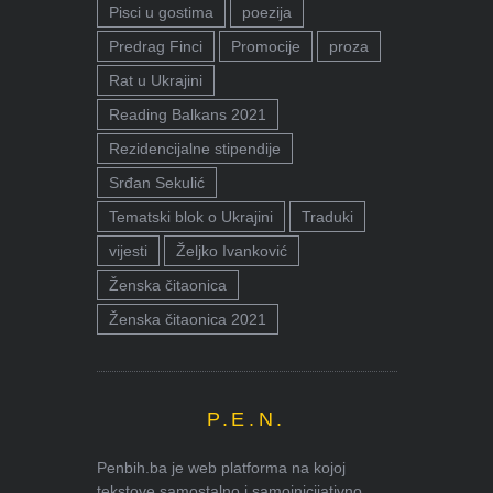
Pisci u gostima
poezija
Predrag Finci
Promocije
proza
Rat u Ukrajini
Reading Balkans 2021
Rezidencijalne stipendije
Srđan Sekulić
Tematski blok o Ukrajini
Traduki
vijesti
Željko Ivanković
Ženska čitaonica
Ženska čitaonica 2021
P.E.N.
Penbih.ba je web platforma na kojoj
tekstove samostalno i samoinicijativno