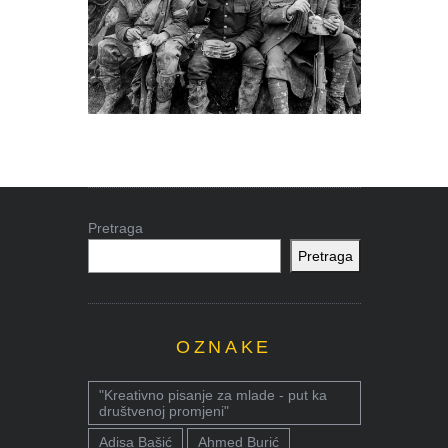
Pretraga
Pretraga
OZNAKE
"Kreativno pisanje za mlade - put ka
društvenoj promjeni"
Adisa Bašić
Ahmed Burić