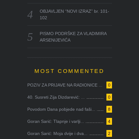
OBJAVLJEN “NOVI IZRAZ” br. 101-
102
PISMO PODRŠKE ZA VLADIMIRA
ARSENIJEVIĆA
MOST COMMENTED
POZIV ZA PRIJAVE NA RADIONICE ...
0
40. Susreti Zija Dizdarević: ...
0
Povodom Dana pobjede nad faši...
8
Goran Sarić: Tlapnje i varlji...
4
Goran Sarić: Moja dvije i dva...
2