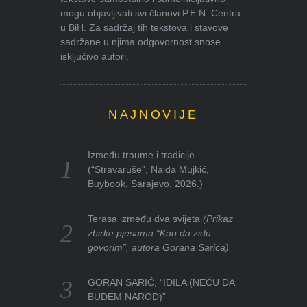
mogu objavljivati svi članovi P.E.N. Centra
u BiH. Za sadržaj tih tekstova i stavove
sadržane u njima odgovornost snose
isključivo autori.
NAJNOVIJE
Između traume i tradicije
(“Stravaruše”, Naida Mujkić,
Buybook, Sarajevo, 2026.)
Terasa između dva svijeta
(Prikaz
zbirke pjesama “Kao da zidu
govorim”, autora Gorana Sarića)
GORAN SARIĆ, “IDILA (NEĆU DA
BUDEM NAROD)”