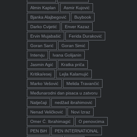
Almin Kaplan
Asmir Kujović
Bjanka Alajbegović
Buybook
Darko Cvijetić
Enver Kazaz
Ervin Mujabašić
Ferida Duraković
Goran Sarić
Goran Simić
Intervju
Ivana Golijanin
Jasmin Agić
Kratka priča
Kritika/esej
Lejla Kalamujić
Marko Vešović
Melida Travančić
Međunarodni dan pisaca u zatvoru
Natječaji
nedžad ibrahimović
Nenad Veličković
Novi Izraz
Omer Ć. Ibrahimagić
O penovcima
PEN BiH
PEN INTERNATIONAL