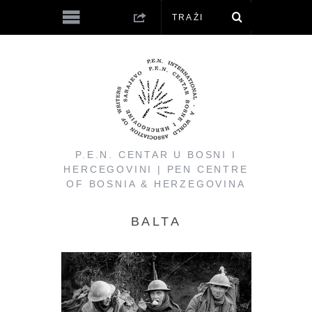
P.E.N. CENTAR U BOSNI I
HERCEGOVINI | PEN CENTRE
OF BOSNIA & HERZEGOVINA
BALTA