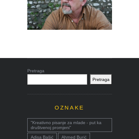
Pretraga
Pretraga
OZNAKE
"Kreativno pisanje za mlade - put ka
društvenoj promjeni"
Adisa Bašić
Ahmed Burić