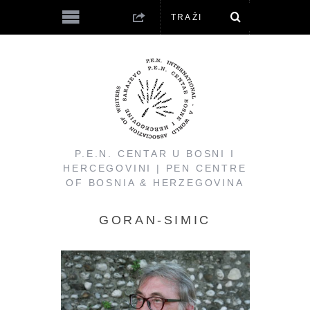
P.E.N. CENTAR U BOSNI I
HERCEGOVINI | PEN CENTRE
OF BOSNIA & HERZEGOVINA
GORAN-SIMIC