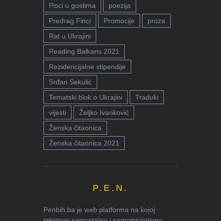
Pisci u gostima
poezija
Predrag Finci
Promocije
proza
Rat u Ukrajini
Reading Balkans 2021
Rezidencijalne stipendije
Srđan Sekulić
Tematski blok o Ukrajini
Traduki
vijesti
Željko Ivanković
Ženska čitaonica
Ženska čitaonica 2021
P.E.N.
Penbih.ba je web platforma na kojoj
tekstove samostalno i samoinicijativno