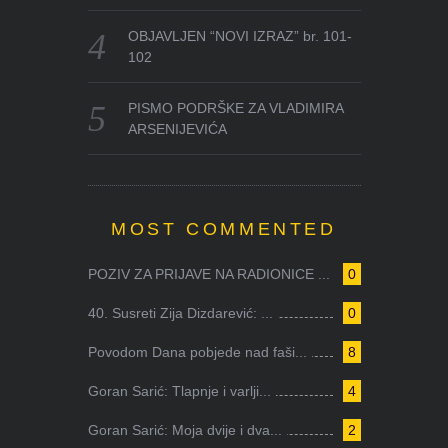
OBJAVLJEN “NOVI IZRAZ” br. 101-
102
PISMO PODRŠKE ZA VLADIMIRA
ARSENIJEVIĆA
MOST COMMENTED
POZIV ZA PRIJAVE NA RADIONICE ...
0
40. Susreti Zija Dizdarević: ...
0
Povodom Dana pobjede nad faši...
8
Goran Sarić: Tlapnje i varlji...
4
Goran Sarić: Moja dvije i dva...
2