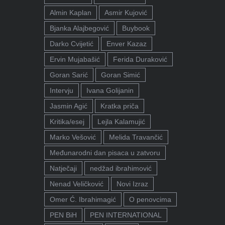
Almin Kaplan
Asmir Kujović
Bjanka Alajbegović
Buybook
Darko Cvijetić
Enver Kazaz
Ervin Mujabašić
Ferida Duraković
Goran Sarić
Goran Simić
Intervju
Ivana Golijanin
Jasmin Agić
Kratka priča
Kritika/esej
Lejla Kalamujić
Marko Vešović
Melida Travančić
Međunarodni dan pisaca u zatvoru
Natječaji
nedžad ibrahimović
Nenad Veličković
Novi Izraz
Omer Ć. Ibrahimagić
O penovcima
PEN BiH
PEN INTERNATIONAL