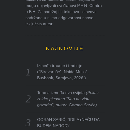
mogu objavljivati svi članovi P.E.N. Centra
u BiH. Za sadržaj tih tekstova i stavove
sadržane u njima odgovornost snose
isključivo autori.
NAJNOVIJE
Između traume i tradicije
(“Stravaruše”, Naida Mujkić,
Buybook, Sarajevo, 2026.)
Terasa između dva svijeta
(Prikaz
zbirke pjesama “Kao da zidu
govorim”, autora Gorana Sarića)
GORAN SARIĆ, “IDILA (NEĆU DA
BUDEM NAROD)”