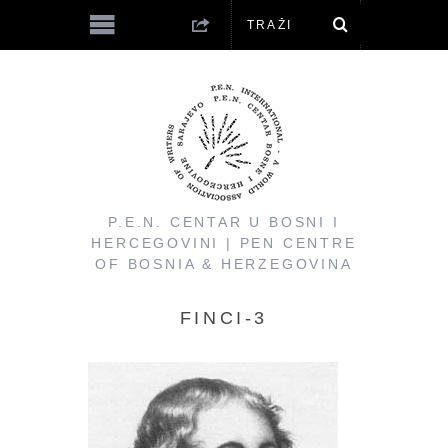
P.E.N. CENTAR U BOSNI I
HERCEGOVINI | PEN CENTRE
OF BOSNIA & HERZEGOVINA
FINCI-3