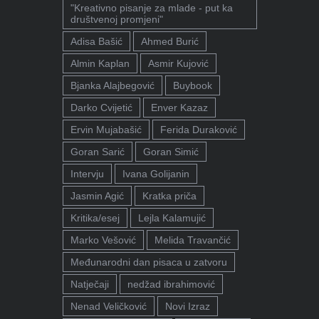
"Kreativno pisanje za mlade - put ka
društvenoj promjeni"
Adisa Bašić
Ahmed Burić
Almin Kaplan
Asmir Kujović
Bjanka Alajbegović
Buybook
Darko Cvijetić
Enver Kazaz
Ervin Mujabašić
Ferida Duraković
Goran Sarić
Goran Simić
Intervju
Ivana Golijanin
Jasmin Agić
Kratka priča
Kritika/esej
Lejla Kalamujić
Marko Vešović
Melida Travančić
Međunarodni dan pisaca u zatvoru
Natječaji
nedžad ibrahimović
Nenad Veličković
Novi Izraz