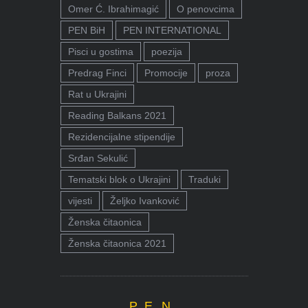
Omer Ć. Ibrahimagić
O penovcima
PEN BiH
PEN INTERNATIONAL
Pisci u gostima
poezija
Predrag Finci
Promocije
proza
Rat u Ukrajini
Reading Balkans 2021
Rezidencijalne stipendije
Srđan Sekulić
Tematski blok o Ukrajini
Traduki
vijesti
Željko Ivanković
Ženska čitaonica
Ženska čitaonica 2021
P.E.N.