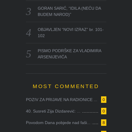
GORAN SARIĆ, “IDILA (NEĆU DA
BUDEM NAROD)”
OBJAVLJEN “NOVI IZRAZ” br. 101-
102
PISMO PODRŠKE ZA VLADIMIRA
ARSENIJEVIĆA
MOST COMMENTED
POZIV ZA PRIJAVE NA RADIONICE ...
0
40. Susreti Zija Dizdarević: ...
0
Povodom Dana pobjede nad faši...
8