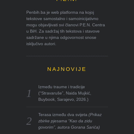
Penbih.ba je web platforma na kojoj
tekstove samostalno i samoinicijativno
mogu objavljivati svi članovi P.E.N. Centra
u BiH. Za sadržaj tih tekstova i stavove
sadržane u njima odgovornost snose
isključivo autori.
NAJNOVIJE
Između traume i tradicije
(“Stravaruše”, Naida Mujkić,
Buybook, Sarajevo, 2026.)
Terasa između dva svijeta
(Prikaz
zbirke pjesama “Kao da zidu
govorim”, autora Gorana Sarića)