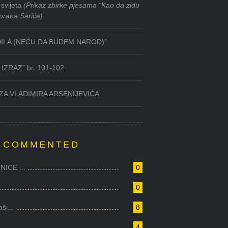
svijeta
(Prikaz zbirke pjesama “Kao da zidu
orana Sarića)
DILA (NEĆU DA BUDEM NAROD)”
IZRAZ” br. 101-102
ZA VLADIMIRA ARSENIJEVIĆA
 COMMENTED
ICE ...
0
0
i...
8
4