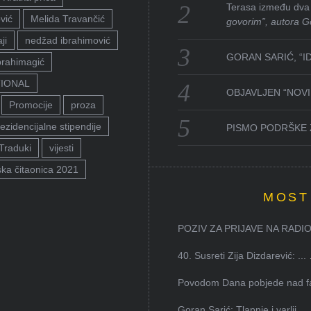
Terasa između dva 
vić
Melida Travančić
govorim”, autora G
ji
nedžad ibrahimović
GORAN SARIĆ, “I
brahimagić
TIONAL
OBJAVLJEN “NOVI 
Promocije
proza
ezidencijalne stipendije
PISMO PODRŠKE 
Traduki
vijesti
ka čitaonica 2021
MOST
POZIV ZA PRIJAVE NA RADION
40. Susreti Zija Dizdarević: ...
Povodom Dana pobjede nad faš
Goran Sarić: Tlapnje i varlji...