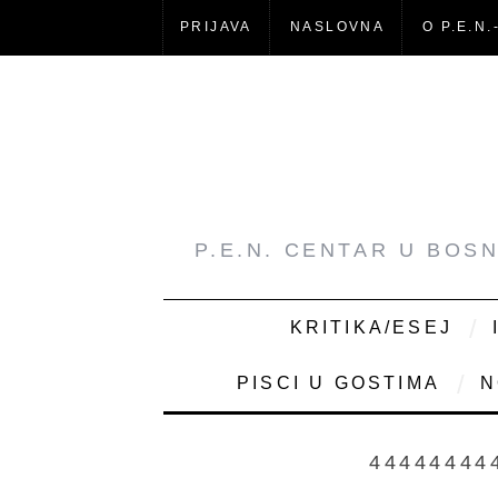
PRIJAVA
NASLOVNA
O P.E.N.
P.E.N. CENTAR U BOS
KRITIKA/ESEJ
PISCI U GOSTIMA
N
44444444