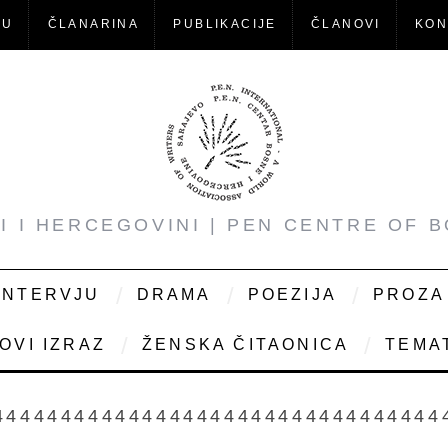
-U
ČLANARINA
PUBLIKACIJE
ČLANOVI
KON
NI I HERCEGOVINI | PEN CENTRE OF 
INTERVJU
DRAMA
POEZIJA
PROZA
OVI IZRAZ
ŽENSKA ČITAONICA
TEMAT
444444444444444444444444444444444