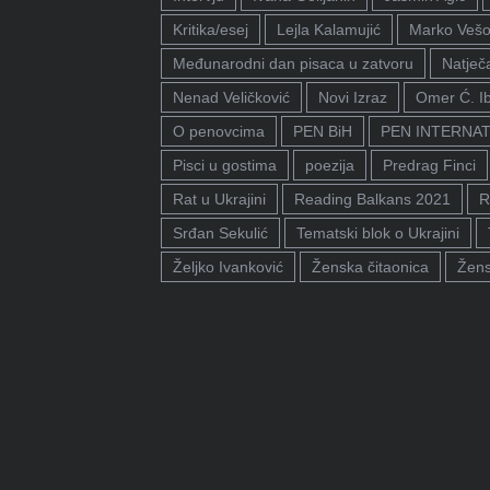
Kritika/esej
Lejla Kalamujić
Marko Vešo
Međunarodni dan pisaca u zatvoru
Natječa
Nenad Veličković
Novi Izraz
Omer Ć. I
O penovcima
PEN BiH
PEN INTERNA
Pisci u gostima
poezija
Predrag Finci
Rat u Ukrajini
Reading Balkans 2021
R
Srđan Sekulić
Tematski blok o Ukrajini
Željko Ivanković
Ženska čitaonica
Žens