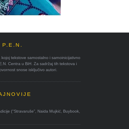
P.E.N.
kojoj tekstove samostalno i samoinicijativno
.E.N. Centra u BiH. Za sadržaj tih tekstova i
ornost snose isključivo autori.
AJNOVIJE
dicije (“Stravaruše”, Naida Mujkić, Buybook,