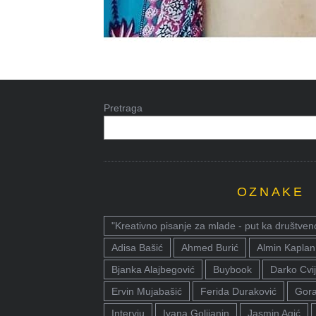
Pretraga
OZNAKE
"Kreativno pisanje za mlade - put ka društven
Adisa Bašić
Ahmed Burić
Almin Kaplan
Bjanka Alajbegović
Buybook
Darko Cvij
Ervin Mujabašić
Ferida Duraković
Gora
Intervju
Ivana Golijanin
Jasmin Agić