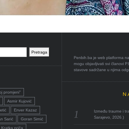
Pretraga
Penbih.ba je web platforma na 
mogu objavljivati svi članovi P
stavove sadržane u njima odgov
oj promjeni"
N
Asmir Kujović
etić
Enver Kazaz
Između traume i tra
Sarajevo, 2026.)
n Sarić
Goran Simić
Kratka priča