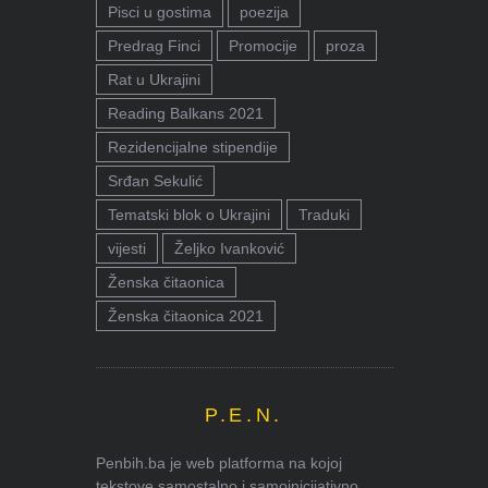
Pisci u gostima
poezija
Predrag Finci
Promocije
proza
Rat u Ukrajini
Reading Balkans 2021
Rezidencijalne stipendije
Srđan Sekulić
Tematski blok o Ukrajini
Traduki
vijesti
Željko Ivanković
Ženska čitaonica
Ženska čitaonica 2021
P.E.N.
Penbih.ba je web platforma na kojoj
tekstove samostalno i samoinicijativno