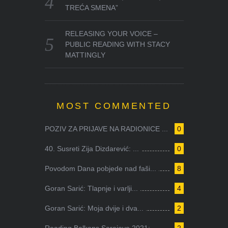
TREĆA SMENA”
RELEASING YOUR VOICE –
PUBLIC READING WITH STACY
MATTINGLY
MOST COMMENTED
POZIV ZA PRIJAVE NA RADIONICE ...
0
40. Susreti Zija Dizdarević: ...
0
Povodom Dana pobjede nad faši...
8
Goran Sarić: Tlapnje i varlji...
4
Goran Sarić: Moja dvije i dva...
2