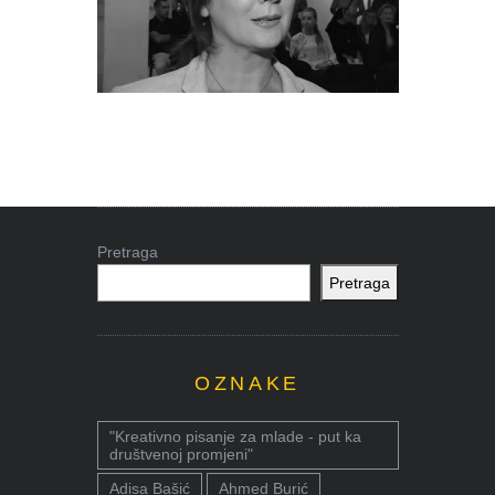
Pretraga
Pretraga
OZNAKE
"Kreativno pisanje za mlade - put ka
društvenoj promjeni"
Adisa Bašić
Ahmed Burić