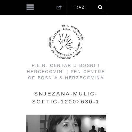
P.E.N. CENTAR U BOSNI I
HERCEGOVINI | PEN CENTRE
OF BOSNIA & HERZEGOVINA
SNJEZANA-MULIC-
SOFTIC-1200×630-1