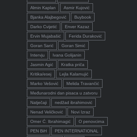
Almin Kaplan
Asmir Kujović
Bjanka Alajbegović
Buybook
Darko Cvijetić
Enver Kazaz
Ervin Mujabašić
Ferida Duraković
Goran Sarić
Goran Simić
Intervju
Ivana Golijanin
Jasmin Agić
Kratka priča
Kritika/esej
Lejla Kalamujić
Marko Vešović
Melida Travančić
Međunarodni dan pisaca u zatvoru
Natječaji
nedžad ibrahimović
Nenad Veličković
Novi Izraz
Omer Ć. Ibrahimagić
O penovcima
PEN BiH
PEN INTERNATIONAL