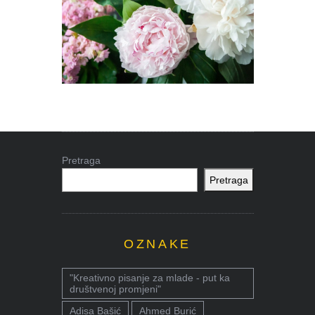
Pretraga
Pretraga
OZNAKE
"Kreativno pisanje za mlade - put ka
društvenoj promjeni"
Adisa Bašić
Ahmed Burić