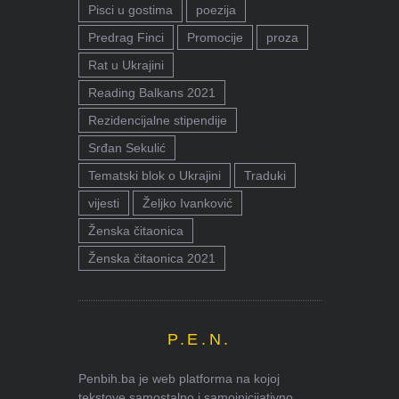
Pisci u gostima
poezija
Predrag Finci
Promocije
proza
Rat u Ukrajini
Reading Balkans 2021
Rezidencijalne stipendije
Srđan Sekulić
Tematski blok o Ukrajini
Traduki
vijesti
Željko Ivanković
Ženska čitaonica
Ženska čitaonica 2021
P.E.N.
Penbih.ba je web platforma na kojoj
tekstove samostalno i samoinicijativno