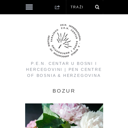
P.E.N. CENTAR U BOSNI I
HERCEGOVINI | PEN CENTRE
OF BOSNIA & HERZEGOVINA
BOZUR