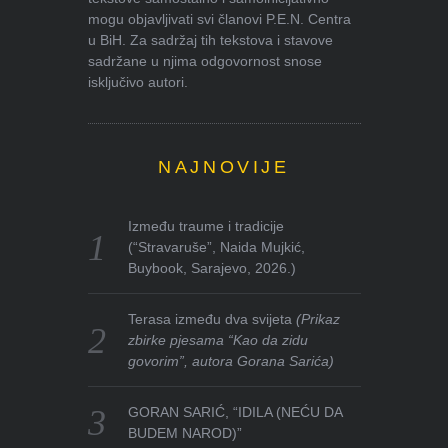
mogu objavljivati svi članovi P.E.N. Centra
u BiH. Za sadržaj tih tekstova i stavove
sadržane u njima odgovornost snose
isključivo autori.
NAJNOVIJE
Između traume i tradicije
(“Stravaruše”, Naida Mujkić,
Buybook, Sarajevo, 2026.)
Terasa između dva svijeta
(Prikaz
zbirke pjesama “Kao da zidu
govorim”, autora Gorana Sarića)
GORAN SARIĆ, “IDILA (NEĆU DA
BUDEM NAROD)”