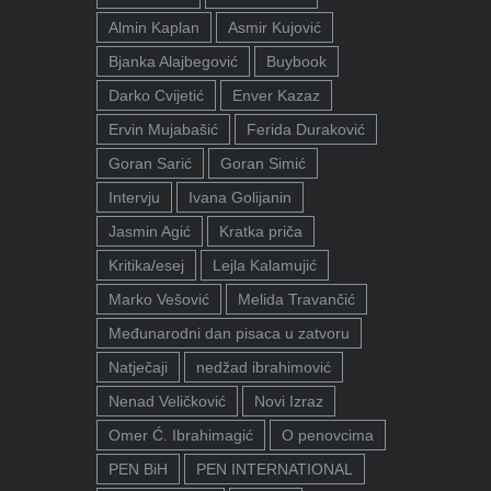
Almin Kaplan
Asmir Kujović
Bjanka Alajbegović
Buybook
Darko Cvijetić
Enver Kazaz
Ervin Mujabašić
Ferida Duraković
Goran Sarić
Goran Simić
Intervju
Ivana Golijanin
Jasmin Agić
Kratka priča
Kritika/esej
Lejla Kalamujić
Marko Vešović
Melida Travančić
Međunarodni dan pisaca u zatvoru
Natječaji
nedžad ibrahimović
Nenad Veličković
Novi Izraz
Omer Ć. Ibrahimagić
O penovcima
PEN BiH
PEN INTERNATIONAL