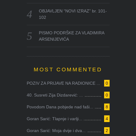
OBJAVLJEN “NOVI IZRAZ” br. 101-
102
PISMO PODRŠKE ZA VLADIMIRA
ARSENIJEVIĆA
MOST COMMENTED
POZIV ZA PRIJAVE NA RADIONICE ...
0
40. Susreti Zija Dizdarević: ...
0
Povodom Dana pobjede nad faši...
8
Goran Sarić: Tlapnje i varlji...
4
Goran Sarić: Moja dvije i dva...
2