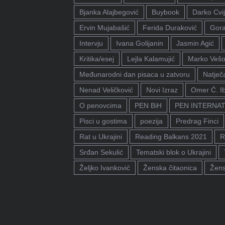
Bjanka Alajbegović
Buybook
Darko Cvij
Ervin Mujabašić
Ferida Duraković
Gora
Intervju
Ivana Golijanin
Jasmin Agić
Kritika/esej
Lejla Kalamujić
Marko Vešo
Međunarodni dan pisaca u zatvoru
Natječa
Nenad Veličković
Novi Izraz
Omer Ć. I
O penovcima
PEN BiH
PEN INTERNA
Pisci u gostima
poezija
Predrag Finci
Rat u Ukrajini
Reading Balkans 2021
R
Srđan Sekulić
Tematski blok o Ukrajini
Željko Ivanković
Ženska čitaonica
Žens