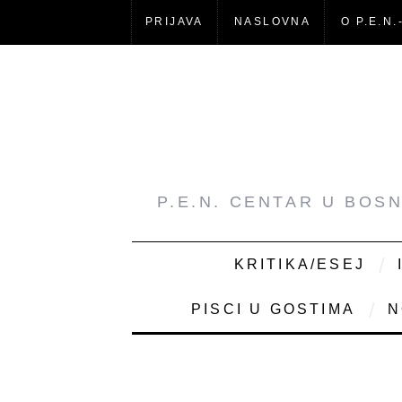
PRIJAVA
NASLOVNA
O P.E.N.
P.E.N. CENTAR U BOS
KRITIKA/ESEJ
PISCI U GOSTIMA
N