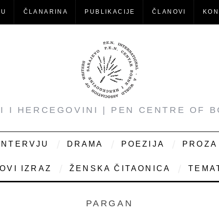
-U
ČLANARINA
PUBLIKACIJE
ČLANOVI
KON
NI I HERCEGOVINI | PEN CENTRE OF 
INTERVJU
DRAMA
POEZIJA
PROZA
OVI IZRAZ
ŽENSKA ČITAONICA
TEMAT
PARGAN