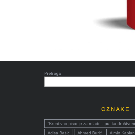
Pretraga
OZNAKE
"Kreativno pisanje za mlade - put ka društven
Adisa Bašić
Ahmed Burić
Almin Kaplan