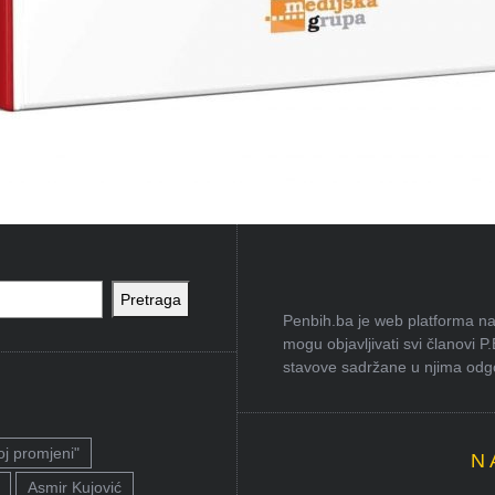
Pretraga
Penbih.ba je web platforma na 
mogu objavljivati svi članovi P
stavove sadržane u njima odgov
oj promjeni"
N
Asmir Kujović