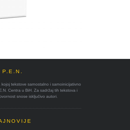
P.E.N.
kojoj tekstove samostalno i samoinicijativno
.E.N. Centra u BiH. Za sadržaj tih tekstova i
ornost snose isključivo autori.
AJNOVIJE