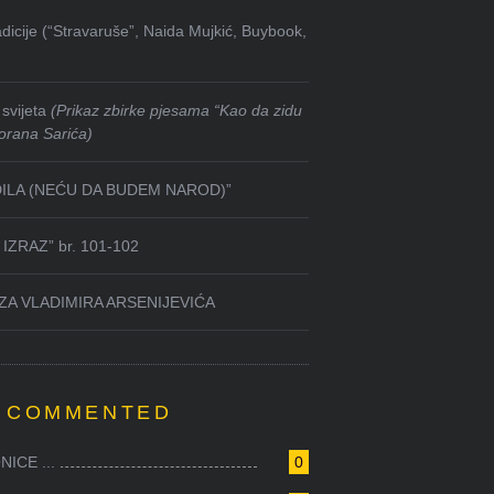
dicije (“Stravaruše”, Naida Mujkić, Buybook,
svijeta
(Prikaz zbirke pjesama “Kao da zidu
orana Sarića)
DILA (NEĆU DA BUDEM NAROD)”
IZRAZ” br. 101-102
ZA VLADIMIRA ARSENIJEVIĆA
 COMMENTED
ICE ...
0