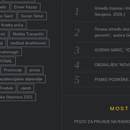
etić
Enver Kazaz
Između traume i tra
Sarajevo, 2026.)
n Sarić
Goran Simić
Kratka priča
Terasa između dva 
vić
Melida Travančić
govorim”, autora G
ji
nedžad ibrahimović
GORAN SARIĆ, “I
brahimagić
TIONAL
OBJAVLJEN “NOVI 
Promocije
proza
ezidencijalne stipendije
PISMO PODRŠKE 
Traduki
vijesti
ka čitaonica 2021
MOST
POZIV ZA PRIJAVE NA RADION