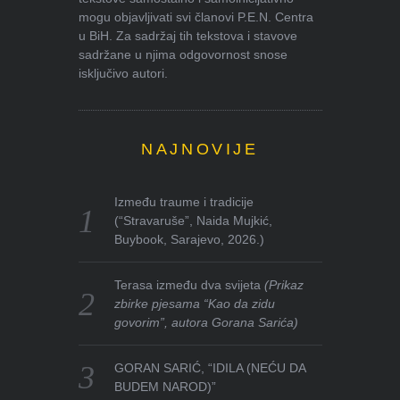
mogu objavljivati svi članovi P.E.N. Centra
u BiH. Za sadržaj tih tekstova i stavove
sadržane u njima odgovornost snose
isključivo autori.
NAJNOVIJE
Između traume i tradicije
(“Stravaruše”, Naida Mujkić,
Buybook, Sarajevo, 2026.)
Terasa između dva svijeta
(Prikaz
zbirke pjesama “Kao da zidu
govorim”, autora Gorana Sarića)
GORAN SARIĆ, “IDILA (NEĆU DA
BUDEM NAROD)”