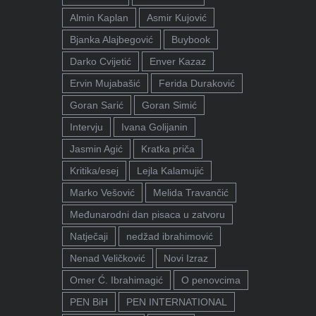
Almin Kaplan
Asmir Kujović
Bjanka Alajbegović
Buybook
Darko Cvijetić
Enver Kazaz
Ervin Mujabašić
Ferida Duraković
Goran Sarić
Goran Simić
Intervju
Ivana Golijanin
Jasmin Agić
Kratka priča
Kritika/esej
Lejla Kalamujić
Marko Vešović
Melida Travančić
Međunarodni dan pisaca u zatvoru
Natječaji
nedžad ibrahimović
Nenad Veličković
Novi Izraz
Omer Ć. Ibrahimagić
O penovcima
PEN BiH
PEN INTERNATIONAL