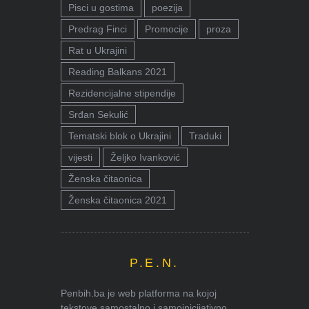
Pisci u gostima
poezija
Predrag Finci
Promocije
proza
Rat u Ukrajini
Reading Balkans 2021
Rezidencijalne stipendije
Srđan Sekulić
Tematski blok o Ukrajini
Traduki
vijesti
Željko Ivanković
Ženska čitaonica
Ženska čitaonica 2021
P.E.N.
Penbih.ba je web platforma na kojoj
tekstove samostalno i samoinicijativno