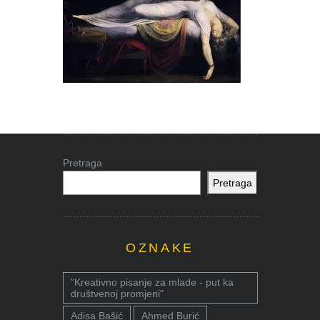
Pretraga
Pretraga
OZNAKE
"Kreativno pisanje za mlade - put ka
društvenoj promjeni"
Adisa Bašić
Ahmed Burić