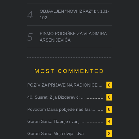
OBJAVLJEN “NOVI IZRAZ” br. 101-
102
PISMO PODRŠKE ZA VLADIMIRA
ARSENIJEVIĆA
MOST COMMENTED
POZIV ZA PRIJAVE NA RADIONICE ...
0
40. Susreti Zija Dizdarević: ...
0
Povodom Dana pobjede nad faši...
8
Goran Sarić: Tlapnje i varlji...
4
Goran Sarić: Moja dvije i dva...
2