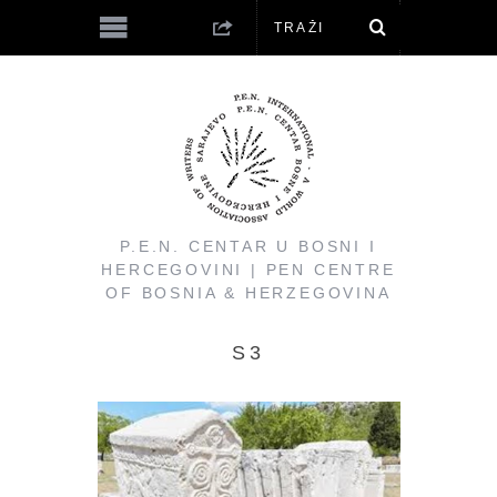
P.E.N. CENTAR U BOSNI I
HERCEGOVINI | PEN CENTRE
OF BOSNIA & HERZEGOVINA
S3