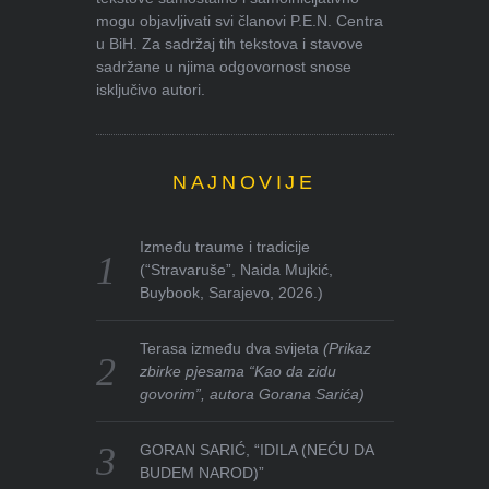
mogu objavljivati svi članovi P.E.N. Centra
u BiH. Za sadržaj tih tekstova i stavove
sadržane u njima odgovornost snose
isključivo autori.
NAJNOVIJE
Između traume i tradicije
(“Stravaruše”, Naida Mujkić,
Buybook, Sarajevo, 2026.)
Terasa između dva svijeta
(Prikaz
zbirke pjesama “Kao da zidu
govorim”, autora Gorana Sarića)
GORAN SARIĆ, “IDILA (NEĆU DA
BUDEM NAROD)”