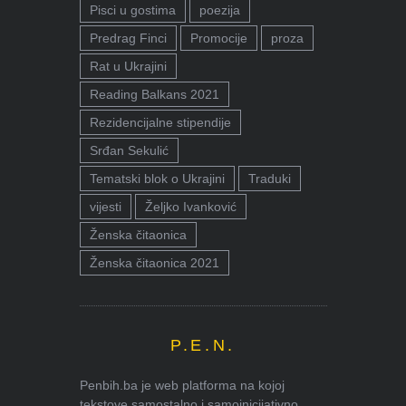
Pisci u gostima
poezija
Predrag Finci
Promocije
proza
Rat u Ukrajini
Reading Balkans 2021
Rezidencijalne stipendije
Srđan Sekulić
Tematski blok o Ukrajini
Traduki
vijesti
Željko Ivanković
Ženska čitaonica
Ženska čitaonica 2021
P.E.N.
Penbih.ba je web platforma na kojoj
tekstove samostalno i samoinicijativno