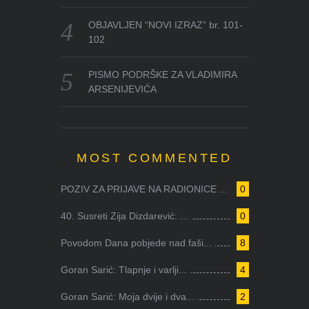
OBJAVLJEN “NOVI IZRAZ” br. 101-
102
PISMO PODRŠKE ZA VLADIMIRA
ARSENIJEVIĆA
MOST COMMENTED
POZIV ZA PRIJAVE NA RADIONICE ...
0
40. Susreti Zija Dizdarević: ...
0
Povodom Dana pobjede nad faši...
8
Goran Sarić: Tlapnje i varlji...
4
Goran Sarić: Moja dvije i dva...
2