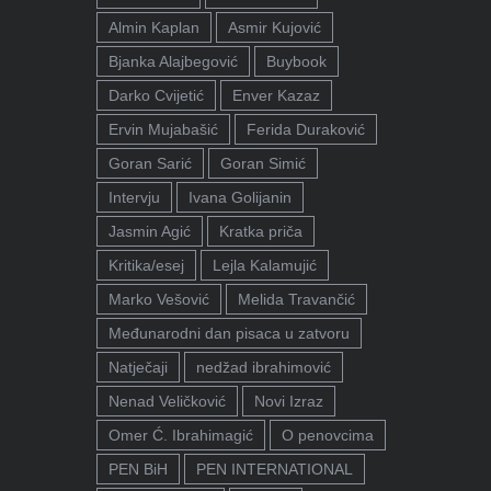
Almin Kaplan
Asmir Kujović
Bjanka Alajbegović
Buybook
Darko Cvijetić
Enver Kazaz
Ervin Mujabašić
Ferida Duraković
Goran Sarić
Goran Simić
Intervju
Ivana Golijanin
Jasmin Agić
Kratka priča
Kritika/esej
Lejla Kalamujić
Marko Vešović
Melida Travančić
Međunarodni dan pisaca u zatvoru
Natječaji
nedžad ibrahimović
Nenad Veličković
Novi Izraz
Omer Ć. Ibrahimagić
O penovcima
PEN BiH
PEN INTERNATIONAL