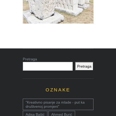
Pretraga
Pretraga
OZNAKE
"Kreativno pisanje za mlade - put ka
društvenoj promjeni"
Adisa Bašić
Ahmed Burić