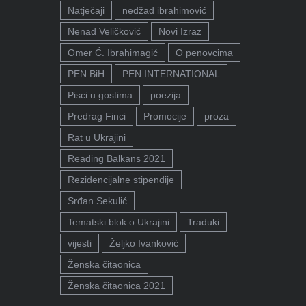
Natječaji
nedžad ibrahimović
Nenad Veličković
Novi Izraz
Omer Ć. Ibrahimagić
O penovcima
PEN BiH
PEN INTERNATIONAL
Pisci u gostima
poezija
Predrag Finci
Promocije
proza
Rat u Ukrajini
Reading Balkans 2021
Rezidencijalne stipendije
Srđan Sekulić
Tematski blok o Ukrajini
Traduki
vijesti
Željko Ivanković
Ženska čitaonica
Ženska čitaonica 2021