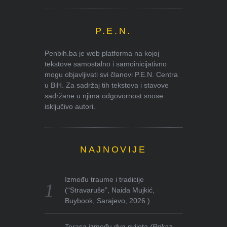
P.E.N.
Penbih.ba je web platforma na kojoj
tekstove samostalno i samoinicijativno
mogu objavljivati svi članovi P.E.N. Centra
u BiH. Za sadržaj tih tekstova i stavove
sadržane u njima odgovornost snose
isključivo autori.
NAJNOVIJE
Između traume i tradicije
(“Stravaruše”, Naida Mujkić,
Buybook, Sarajevo, 2026.)
Terasa između dva svijeta
(Prikaz