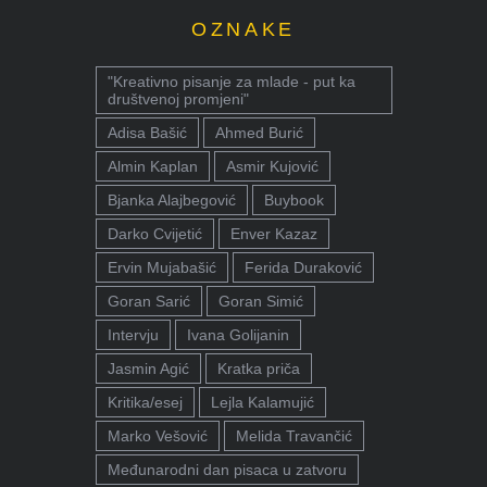
OZNAKE
"Kreativno pisanje za mlade - put ka
društvenoj promjeni"
Adisa Bašić
Ahmed Burić
Almin Kaplan
Asmir Kujović
Bjanka Alajbegović
Buybook
Darko Cvijetić
Enver Kazaz
Ervin Mujabašić
Ferida Duraković
Goran Sarić
Goran Simić
Intervju
Ivana Golijanin
Jasmin Agić
Kratka priča
Kritika/esej
Lejla Kalamujić
Marko Vešović
Melida Travančić
Međunarodni dan pisaca u zatvoru