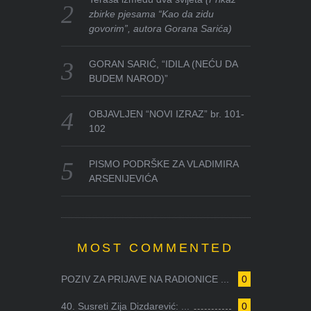
zbirke pjesama “Kao da zidu
govorim”, autora Gorana Sarića)
GORAN SARIĆ, “IDILA (NEĆU DA
BUDEM NAROD)”
OBJAVLJEN “NOVI IZRAZ” br. 101-
102
PISMO PODRŠKE ZA VLADIMIRA
ARSENIJEVIĆA
MOST COMMENTED
POZIV ZA PRIJAVE NA RADIONICE ...
0
40. Susreti Zija Dizdarević: ...
0