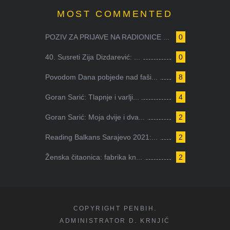
MOST COMMENTED
POZIV ZA PRIJAVE NA RADIONICE ...
0
40. Susreti Zija Dizdarević: ...
0
Povodom Dana pobjede nad faši...
8
Goran Sarić: Tlapnje i varlji...
4
Goran Sarić: Moja dvije i dva...
2
Reading Balkans Sarajevo 2021:...
2
Ženska čitaonica: fabrika kn...
2
COPYRIGHT PENBIH.
ADMINISTRATOR D. KRNJIĆ