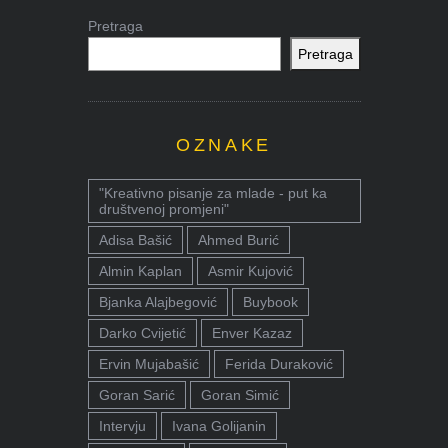
Pretraga
Pretraga
OZNAKE
"Kreativno pisanje za mlade - put ka
društvenoj promjeni"
Adisa Bašić
Ahmed Burić
Almin Kaplan
Asmir Kujović
Bjanka Alajbegović
Buybook
Darko Cvijetić
Enver Kazaz
Ervin Mujabašić
Ferida Duraković
Goran Sarić
Goran Simić
Intervju
Ivana Golijanin