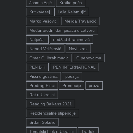
Jasmin Agić
Kratka priča
Kritika/esej
Lejla Kalamujić
Marko Vešović
Melida Travančić
Međunarodni dan pisaca u zatvoru
Natječaji
nedžad ibrahimović
Nenad Veličković
Novi Izraz
Omer Ć. Ibrahimagić
O penovcima
PEN BiH
PEN INTERNATIONAL
Pisci u gostima
poezija
Predrag Finci
Promocije
proza
Rat u Ukrajini
Reading Balkans 2021
Rezidencijalne stipendije
Srđan Sekulić
Tematski blok o Ukrajini
Traduki