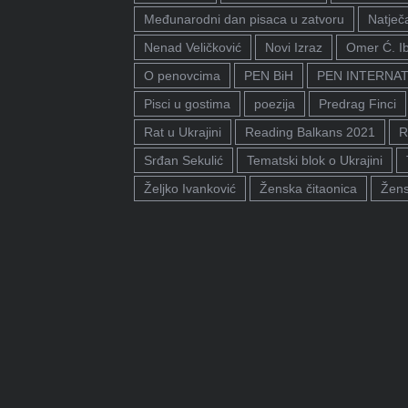
Međunarodni dan pisaca u zatvoru
Natječa
Nenad Veličković
Novi Izraz
Omer Ć. I
O penovcima
PEN BiH
PEN INTERNA
Pisci u gostima
poezija
Predrag Finci
Rat u Ukrajini
Reading Balkans 2021
R
Srđan Sekulić
Tematski blok o Ukrajini
Željko Ivanković
Ženska čitaonica
Žens