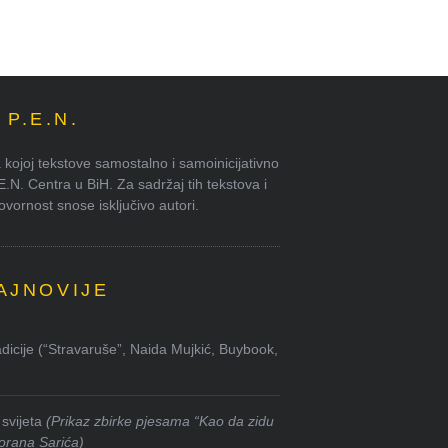
P.E.N.
kojoj tekstove samostalno i samoinicijativno
.E.N. Centra u BiH. Za sadržaj tih tekstova i
ornost snose isključivo autori.
AJNOVIJE
dicije (“Stravaruše”, Naida Mujkić, Buybook,
svijeta
(Prikaz zbirke pjesama “Kao da zidu
orana Sarića)