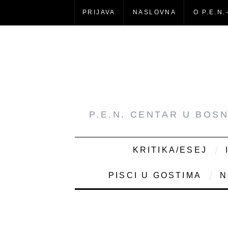
PRIJAVA
NASLOVNA
O P.E.N.
P.E.N. CENTAR U BOS
KRITIKA/ESEJ
PISCI U GOSTIMA
N