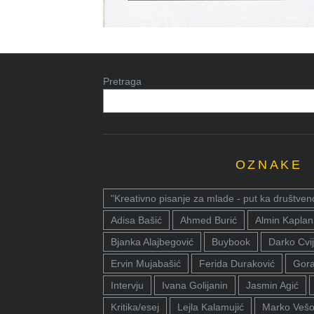
Pretraga
OZNAKE
"Kreativno pisanje za mlade - put ka društven
Adisa Bašić
Ahmed Burić
Almin Kaplan
Bjanka Alajbegović
Buybook
Darko Cvij
Ervin Mujabašić
Ferida Duraković
Gora
Intervju
Ivana Golijanin
Jasmin Agić
Kritika/esej
Lejla Kalamujić
Marko Vešo