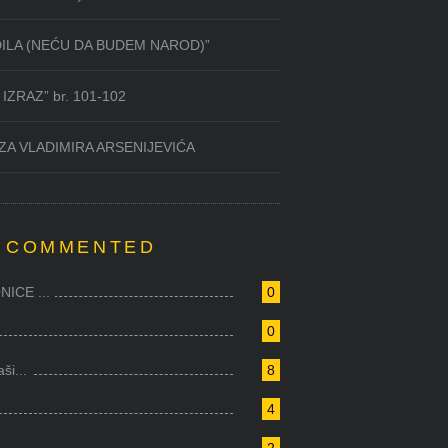
DILA (NEĆU DA BUDEM NAROD)”
IZRAZ” br. 101-102
ZA VLADIMIRA ARSENIJEVIĆA
 COMMENTED
ICE ...
0
0
i...
8
4