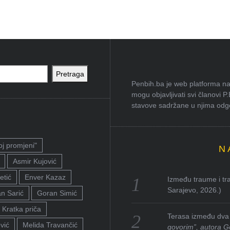
Pretraga
Penbih.ba je web platforma na 
mogu objavljivati svi članovi P
stavove sadržane u njima odgov
oj promjeni"
N
Asmir Kujović
etić
Enver Kazaz
Između traume i tra
Sarajevo, 2026.)
n Sarić
Goran Simić
Kratka priča
Terasa između dva 
vić
Melida Travančić
govorim”, autora G