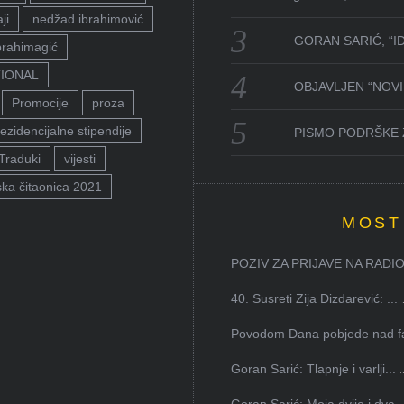
ji
nedžad ibrahimović
GORAN SARIĆ, “I
brahimagić
TIONAL
OBJAVLJEN “NOVI 
Promocije
proza
ezidencijalne stipendije
PISMO PODRŠKE 
Traduki
vijesti
ka čitaonica 2021
MOST
POZIV ZA PRIJAVE NA RADION
40. Susreti Zija Dizdarević: ...
Povodom Dana pobjede nad faš
Goran Sarić: Tlapnje i varlji...