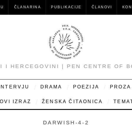
-U
ČLANARINA
PUBLIKACIJE
ČLANOVI
KON
NI I HERCEGOVINI | PEN CENTRE OF 
INTERVJU
DRAMA
POEZIJA
PROZA
OVI IZRAZ
ŽENSKA ČITAONICA
TEMAT
DARWISH-4-2