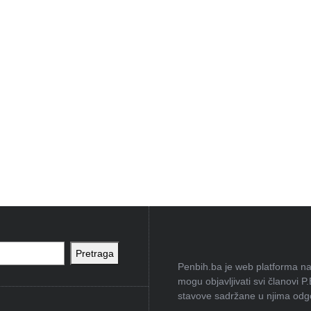
Pretraga
Penbih.ba je web platforma na 
mogu objavljivati svi članovi P
stavove sadržane u njima odgov