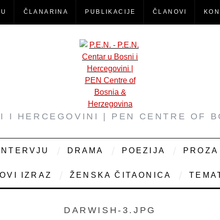
-U
ČLANARINA
PUBLIKACIJE
ČLANOVI
KON
NI I HERCEGOVINI | PEN CENTRE OF 
INTERVJU
DRAMA
POEZIJA
PROZA
OVI IZRAZ
ŽENSKA ČITAONICA
TEMAT
DARWISH-3.JPG