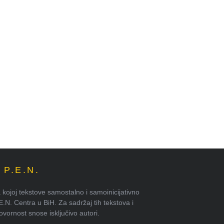
P.E.N.
kojoj tekstove samostalno i samoinicijativno
.E.N. Centra u BiH. Za sadržaj tih tekstova i
ornost snose isključivo autori.