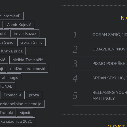
oj promjeni"
N
Asmir Kujović
etić
Enver Kazaz
GORAN SARIĆ, “I
n Sarić
Goran Simić
OBJAVLJEN “NOVI 
Kratka priča
vić
Melida Travančić
PISMO PODRŠKE 
ji
nedžad ibrahimović
brahimagić
SRĐAN SEKULIĆ,
TIONAL
RELEASING YOUR
Promocije
proza
MATTINGLY
ezidencijalne stipendije
Traduki
vijesti
ka čitaonica 2021
MOST