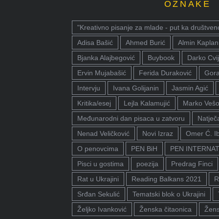
OZNAKE
"Kreativno pisanje za mlade - put ka društven
Adisa Bašić
Ahmed Burić
Almin Kaplan
Bjanka Alajbegović
Buybook
Darko Cvij
Ervin Mujabašić
Ferida Duraković
Gora
Intervju
Ivana Golijanin
Jasmin Agić
Kritika/esej
Lejla Kalamujić
Marko Vešo
Međunarodni dan pisaca u zatvoru
Natječa
Nenad Veličković
Novi Izraz
Omer Ć. I
O penovcima
PEN BiH
PEN INTERNA
Pisci u gostima
poezija
Predrag Finci
Rat u Ukrajini
Reading Balkans 2021
R
Srđan Sekulić
Tematski blok o Ukrajini
Željko Ivanković
Ženska čitaonica
Žens