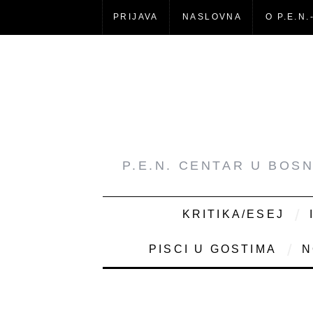
PRIJAVA
NASLOVNA
O P.E.N.
P.E.N. CENTAR U BOS
KRITIKA/ESEJ
PISCI U GOSTIMA
N