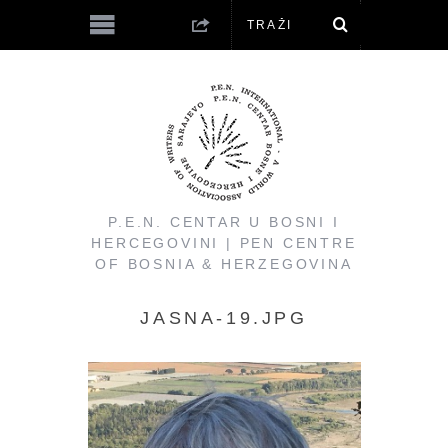
P.E.N. CENTAR U BOSNI I
HERCEGOVINI | PEN CENTRE
OF BOSNIA & HERZEGOVINA
JASNA-19.JPG