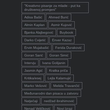
"Kreativno pisanje za mlade - put ka
društvenoj promjeni"
Adisa Bašić
Ahmed Burić
Almin Kaplan
Asmir Kujović
Bjanka Alajbegović
Buybook
Darko Cvijetić
Enver Kazaz
Ervin Mujabašić
Ferida Duraković
Goran Sarić
Goran Simić
Intervju
Ivana Golijanin
Jasmin Agić
Kratka priča
Kritika/esej
Lejla Kalamujić
Marko Vešović
Melida Travančić
Međunarodni dan pisaca u zatvoru
Natječaji
nedžad ibrahimović
Nenad Veličković
Novi Izraz