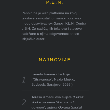
P.E.N.
Penbih.ba je web platforma na kojoj
tekstove samostalno i samoinicijativno
mogu objavljivati svi članovi P.E.N. Centra
u BiH. Za sadržaj tih tekstova i stavove
sadržane u njima odgovornost snose
isključivo autori.
NAJNOVIJE
Između traume i tradicije
(“Stravaruše”, Naida Mujkić,
Buybook, Sarajevo, 2026.)
Terasa između dva svijeta
(Prikaz
zbirke pjesama “Kao da zidu
govorim”, autora Gorana Sarića)