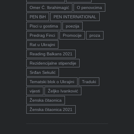
Omer Ć. Ibrahimagić
O penovcima
PEN BiH
PEN INTERNATIONAL
Pisci u gostima
poezija
Predrag Finci
Promocije
proza
Rat u Ukrajini
Reading Balkans 2021
Rezidencijalne stipendije
Srđan Sekulić
Tematski blok o Ukrajini
Traduki
vijesti
Željko Ivanković
Ženska čitaonica
Ženska čitaonica 2021