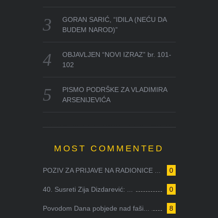
GORAN SARIĆ, “IDILA (NEĆU DA
BUDEM NAROD)”
OBJAVLJEN “NOVI IZRAZ” br. 101-
102
PISMO PODRŠKE ZA VLADIMIRA
ARSENIJEVIĆA
MOST COMMENTED
POZIV ZA PRIJAVE NA RADIONICE ...
0
40. Susreti Zija Dizdarević: ...
0
Povodom Dana pobjede nad faši...
8