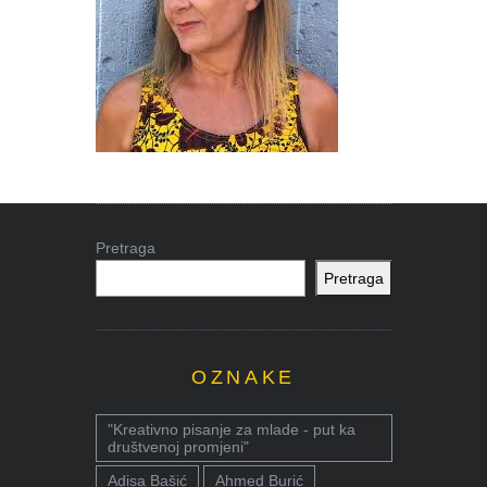
Pretraga
Pretraga
OZNAKE
"Kreativno pisanje za mlade - put ka
društvenoj promjeni"
Adisa Bašić
Ahmed Burić