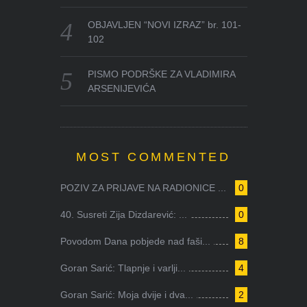
OBJAVLJEN “NOVI IZRAZ” br. 101-
102
PISMO PODRŠKE ZA VLADIMIRA
ARSENIJEVIĆA
MOST COMMENTED
POZIV ZA PRIJAVE NA RADIONICE ...
0
40. Susreti Zija Dizdarević: ...
0
Povodom Dana pobjede nad faši...
8
Goran Sarić: Tlapnje i varlji...
4
Goran Sarić: Moja dvije i dva...
2