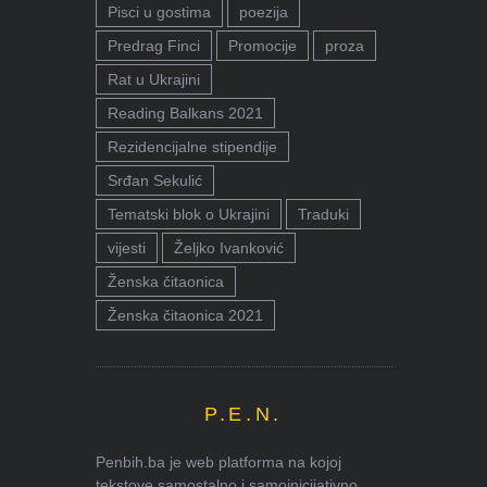
Pisci u gostima
poezija
Predrag Finci
Promocije
proza
Rat u Ukrajini
Reading Balkans 2021
Rezidencijalne stipendije
Srđan Sekulić
Tematski blok o Ukrajini
Traduki
vijesti
Željko Ivanković
Ženska čitaonica
Ženska čitaonica 2021
P.E.N.
Penbih.ba je web platforma na kojoj
tekstove samostalno i samoinicijativno