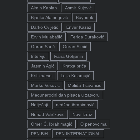
Almin Kaplan
Asmir Kujović
Bjanka Alajbegović
Buybook
Darko Cvijetić
Enver Kazaz
Ervin Mujabašić
Ferida Duraković
Goran Sarić
Goran Simić
Intervju
Ivana Golijanin
Jasmin Agić
Kratka priča
Kritika/esej
Lejla Kalamujić
Marko Vešović
Melida Travančić
Međunarodni dan pisaca u zatvoru
Natječaji
nedžad ibrahimović
Nenad Veličković
Novi Izraz
Omer Ć. Ibrahimagić
O penovcima
PEN BiH
PEN INTERNATIONAL