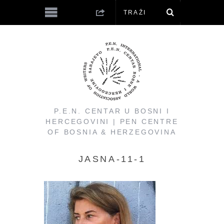
P.E.N. CENTAR U BOSNI I
HERCEGOVINI | PEN CENTRE
OF BOSNIA & HERZEGOVINA
JASNA-11-1