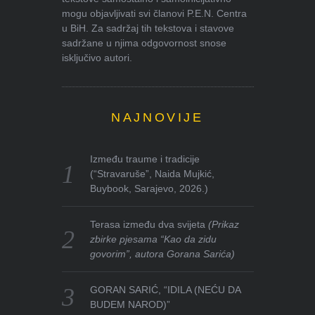
mogu objavljivati svi članovi P.E.N. Centra
u BiH. Za sadržaj tih tekstova i stavove
sadržane u njima odgovornost snose
isključivo autori.
NAJNOVIJE
Između traume i tradicije
(“Stravaruše”, Naida Mujkić,
Buybook, Sarajevo, 2026.)
Terasa između dva svijeta
(Prikaz
zbirke pjesama “Kao da zidu
govorim”, autora Gorana Sarića)
GORAN SARIĆ, “IDILA (NEĆU DA
BUDEM NAROD)”