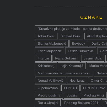
OZNAKE
"Kreativno pisanje za mlade - put ka društven
Adisa Bašić
Ahmed Burić
Almin Kaplan
Bjanka Alajbegović
Buybook
Darko Cvij
Ervin Mujabašić
Ferida Duraković
Gora
Intervju
Ivana Golijanin
Jasmin Agić
Kritika/esej
Lejla Kalamujić
Marko Vešo
Međunarodni dan pisaca u zatvoru
Natječa
Nenad Veličković
Novi Izraz
Omer Ć. I
O penovcima
PEN BiH
PEN INTERNA
Pisci u gostima
poezija
Predrag Finci
Rat u Ukrajini
Reading Balkans 2021
R