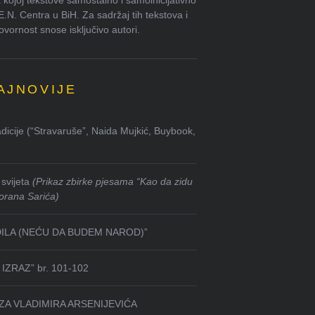
kojoj tekstove samostalno i samoinicijativno
.E.N. Centra u BiH. Za sadržaj tih tekstova i
ornost snose isključivo autori.
AJNOVIJE
dicije (“Stravaruše”, Naida Mujkić, Buybook,
svijeta
(Prikaz zbirke pjesama “Kao da zidu
orana Sarića)
DILA (NEĆU DA BUDEM NAROD)”
IZRAZ” br. 101-102
ZA VLADIMIRA ARSENIJEVIĆA