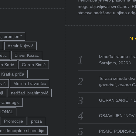
Penbih.ba je web platforma na 
mogu objavljivati svi članovi P
stavove sadržane u njima odgov
oj promjeni"
N
Asmir Kujović
etić
Enver Kazaz
Između traume i tra
Sarajevo, 2026.)
n Sarić
Goran Simić
Kratka priča
Terasa između dva 
vić
Melida Travančić
govorim”, autora G
ji
nedžad ibrahimović
GORAN SARIĆ, “I
brahimagić
TIONAL
OBJAVLJEN “NOVI 
Promocije
proza
ezidencijalne stipendije
PISMO PODRŠKE 