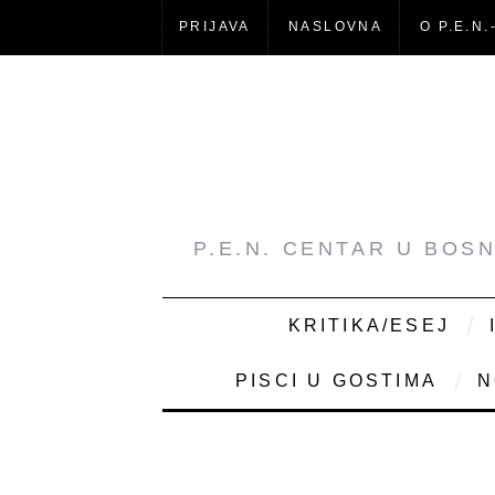
PRIJAVA
NASLOVNA
O P.E.N.
P.E.N. CENTAR U BOS
KRITIKA/ESEJ
PISCI U GOSTIMA
N