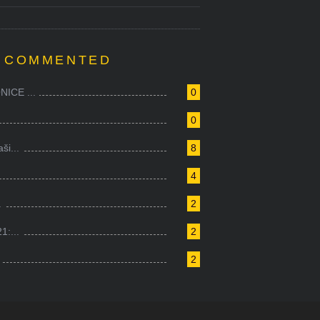
 COMMENTED
ICE ...
0
0
i...
8
4
.
2
1:...
2
2