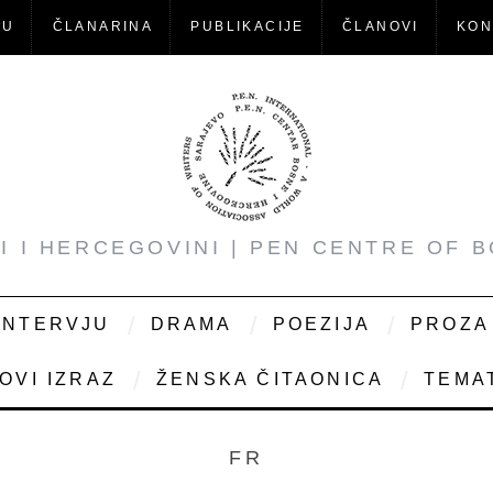
-U
ČLANARINA
PUBLIKACIJE
ČLANOVI
KON
NI I HERCEGOVINI | PEN CENTRE OF 
INTERVJU
DRAMA
POEZIJA
PROZA
OVI IZRAZ
ŽENSKA ČITAONICA
TEMAT
FR