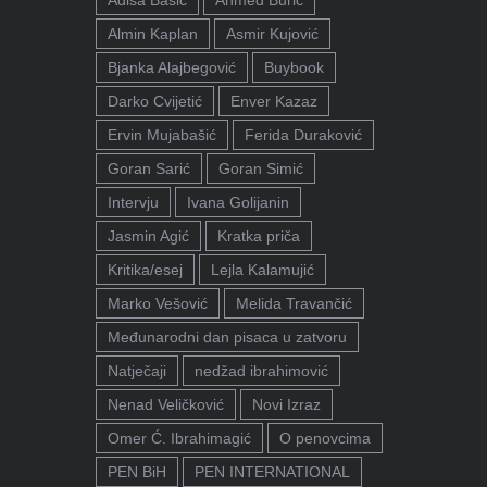
Almin Kaplan
Asmir Kujović
Bjanka Alajbegović
Buybook
Darko Cvijetić
Enver Kazaz
Ervin Mujabašić
Ferida Duraković
Goran Sarić
Goran Simić
Intervju
Ivana Golijanin
Jasmin Agić
Kratka priča
Kritika/esej
Lejla Kalamujić
Marko Vešović
Melida Travančić
Međunarodni dan pisaca u zatvoru
Natječaji
nedžad ibrahimović
Nenad Veličković
Novi Izraz
Omer Ć. Ibrahimagić
O penovcima
PEN BiH
PEN INTERNATIONAL