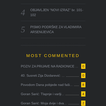
OBJAVLJEN “NOVI IZRAZ” br. 101-
102
PISMO PODRŠKE ZA VLADIMIRA
ARSENIJEVIĆA
MOST COMMENTED
POZIV ZA PRIJAVE NA RADIONICE ...
0
40. Susreti Zija Dizdarević: ...
0
Povodom Dana pobjede nad faši...
8
Goran Sarić: Tlapnje i varlji...
4
Goran Sarić: Moja dvije i dva...
2