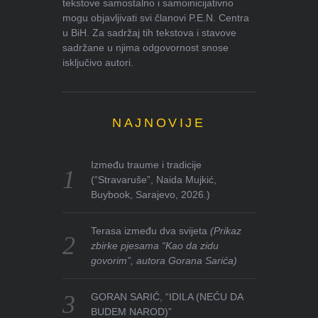
tekstove samostalno i samoinicijativno
mogu objavljivati svi članovi P.E.N. Centra
u BiH. Za sadržaj tih tekstova i stavove
sadržane u njima odgovornost snose
isključivo autori.
NAJNOVIJE
Između traume i tradicije
(“Stravaruše”, Naida Mujkić,
Buybook, Sarajevo, 2026.)
Terasa između dva svijeta
(Prikaz
zbirke pjesama “Kao da zidu
govorim”, autora Gorana Sarića)
GORAN SARIĆ, “IDILA (NEĆU DA
BUDEM NAROD)”