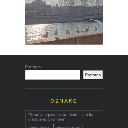
Pretraga
Pretraga
OZNAKE
"Kreativno pisanje za mlade - put ka
društvenoj promjeni"
Adisa Bašić
Ahmed Burić