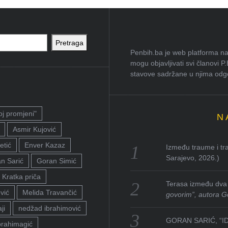
Pretraga
Penbih.ba je web platforma na 
mogu objavljivati svi članovi P
stavove sadržane u njima odgov
oj promjeni"
N
Asmir Kujović
etić
Enver Kazaz
Između traume i tra
Sarajevo, 2026.)
n Sarić
Goran Simić
Kratka priča
Terasa između dva 
vić
Melida Travančić
govorim”, autora G
ji
nedžad ibrahimović
GORAN SARIĆ, “I
brahimagić