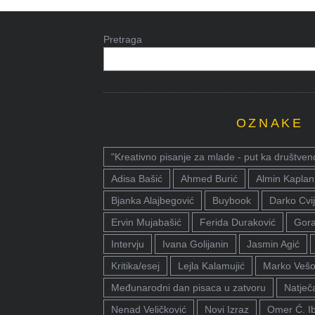
Pretraga
OZNAKE
"Kreativno pisanje za mlade - put ka društven
Adisa Bašić
Ahmed Burić
Almin Kaplan
Bjanka Alajbegović
Buybook
Darko Cvij
Ervin Mujabašić
Ferida Duraković
Gora
Intervju
Ivana Golijanin
Jasmin Agić
Kritika/esej
Lejla Kalamujić
Marko Vešo
Međunarodni dan pisaca u zatvoru
Natječa
Nenad Veličković
Novi Izraz
Omer Ć. I