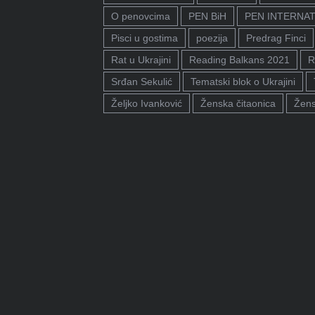
O penovcima
PEN BiH
PEN INTERNA
Pisci u gostima
poezija
Predrag Finci
Rat u Ukrajini
Reading Balkans 2021
R
Srđan Sekulić
Tematski blok o Ukrajini
Željko Ivanković
Ženska čitaonica
Žens