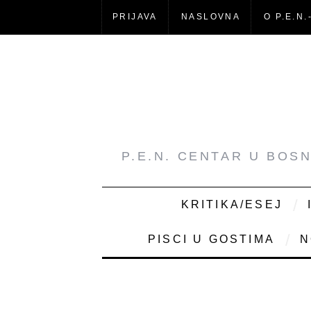
PRIJAVA
NASLOVNA
O P.E.N.
P.E.N. CENTAR U BOS
KRITIKA/ESEJ
PISCI U GOSTIMA
N