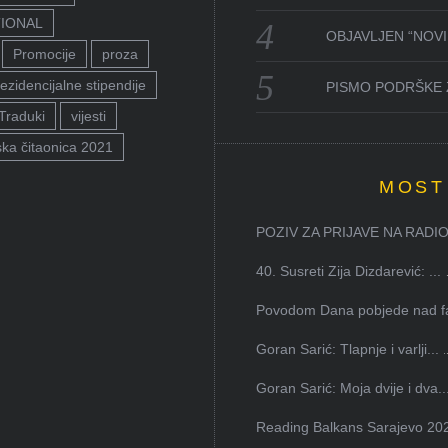
TIONAL
OBJAVLJEN “NOVI 
Promocije
proza
ezidencijalne stipendije
PISMO PODRŠKE 
Traduki
vijesti
ka čitaonica 2021
MOST
POZIV ZA PRIJAVE NA RADION
40. Susreti Zija Dizdarević: ...
Povodom Dana pobjede nad faš
Goran Sarić: Tlapnje i varlji...
Goran Sarić: Moja dvije i dva..
Reading Balkans Sarajevo 202