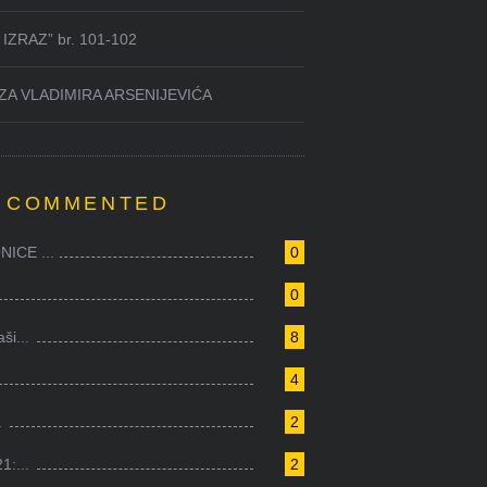
IZRAZ” br. 101-102
ZA VLADIMIRA ARSENIJEVIĆA
 COMMENTED
ICE ...
0
0
i...
8
4
.
2
1:...
2