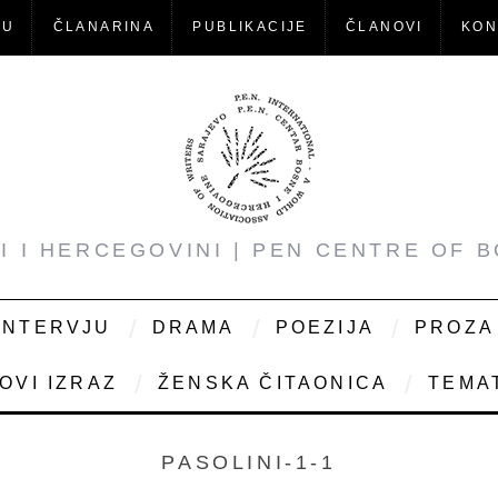
-U
ČLANARINA
PUBLIKACIJE
ČLANOVI
KON
NI I HERCEGOVINI | PEN CENTRE OF 
INTERVJU
DRAMA
POEZIJA
PROZA
OVI IZRAZ
ŽENSKA ČITAONICA
TEMAT
PASOLINI-1-1