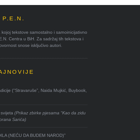
P.E.N.
kojoj tekstove samostalno i samoinicijativno
.E.N. Centra u BiH. Za sadržaj tih tekstova i
ornost snose isključivo autori.
AJNOVIJE
dicije (“Stravaruše”, Naida Mujkić, Buybook,
svijeta
(Prikaz zbirke pjesama “Kao da zidu
orana Sarića)
DILA (NEĆU DA BUDEM NAROD)”