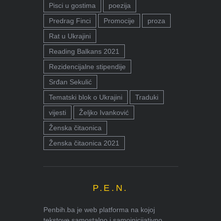
Pisci u gostima
poezija
Predrag Finci
Promocije
proza
Rat u Ukrajini
Reading Balkans 2021
Rezidencijalne stipendije
Srđan Sekulić
Tematski blok o Ukrajini
Traduki
vijesti
Željko Ivanković
Ženska čitaonica
Ženska čitaonica 2021
P.E.N.
Penbih.ba je web platforma na kojoj
tekstove samostalno i samoinicijativno