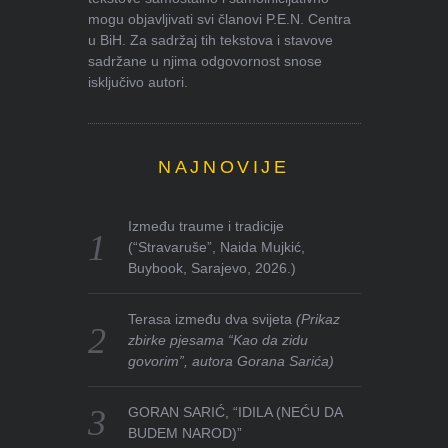
mogu objavljivati svi članovi P.E.N. Centra
u BiH. Za sadržaj tih tekstova i stavove
sadržane u njima odgovornost snose
isključivo autori.
NAJNOVIJE
Između traume i tradicije
(“Stravaruše”, Naida Mujkić,
Buybook, Sarajevo, 2026.)
Terasa između dva svijeta
(Prikaz
zbirke pjesama “Kao da zidu
govorim”, autora Gorana Sarića)
GORAN SARIĆ, “IDILA (NEĆU DA
BUDEM NAROD)”