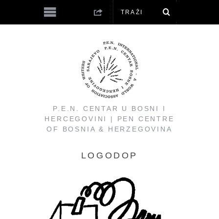
P.E.N. CENTAR U BOSNI I
HERCEGOVINI | PEN CENTRE
OF BOSNIA & HERZEGOVINA
LOGODOP