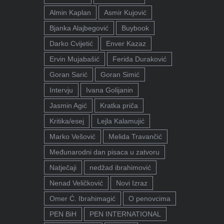
Almin Kaplan
Asmir Kujović
Bjanka Alajbegović
Buybook
Darko Cvijetić
Enver Kazaz
Ervin Mujabašić
Ferida Duraković
Goran Sarić
Goran Simić
Intervju
Ivana Golijanin
Jasmin Agić
Kratka priča
Kritika/esej
Lejla Kalamujić
Marko Vešović
Melida Travančić
Međunarodni dan pisaca u zatvoru
Natječaji
nedžad ibrahimović
Nenad Veličković
Novi Izraz
Omer Ć. Ibrahimagić
O penovcima
PEN BiH
PEN INTERNATIONAL