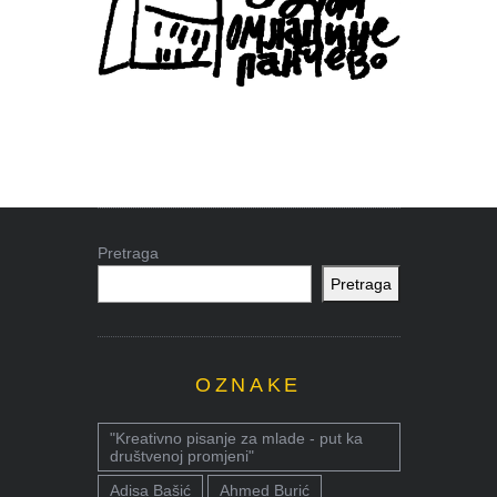
Pretraga
Pretraga
OZNAKE
"Kreativno pisanje za mlade - put ka
društvenoj promjeni"
Adisa Bašić
Ahmed Burić