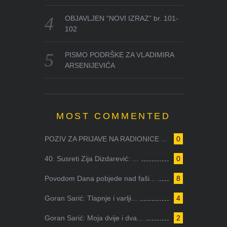
OBJAVLJEN “NOVI IZRAZ” br. 101-
102
PISMO PODRŠKE ZA VLADIMIRA
ARSENIJEVIĆA
MOST COMMENTED
POZIV ZA PRIJAVE NA RADIONICE ...
0
40. Susreti Zija Dizdarević: ...
0
Povodom Dana pobjede nad faši...
8
Goran Sarić: Tlapnje i varlji...
4
Goran Sarić: Moja dvije i dva...
2