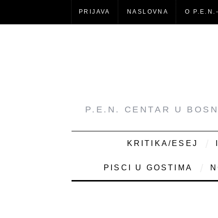
PRIJAVA
NASLOVNA
O P.E.N.
P.E.N. CENTAR U BOS
KRITIKA/ESEJ
PISCI U GOSTIMA
N