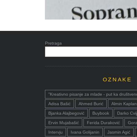
Pretraga
OZNAKE
"Kreativno pisanje za mlade - put ka društven
Adisa Bašić
Ahmed Burić
Almin Kaplan
Bjanka Alajbegović
Buybook
Darko Cvij
Ervin Mujabašić
Ferida Duraković
Gora
Intervju
Ivana Golijanin
Jasmin Agić