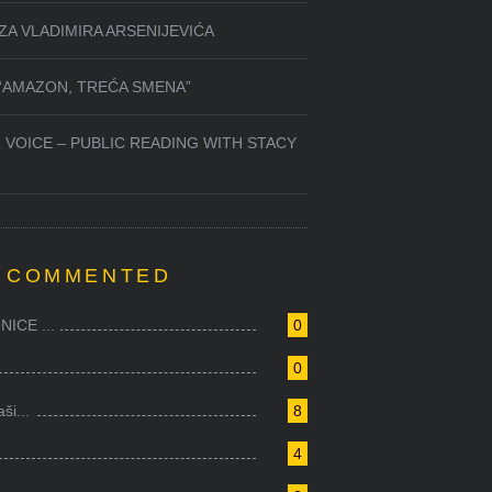
ZA VLADIMIRA ARSENIJEVIĆA
 “AMAZON, TREĆA SMENA”
 VOICE – PUBLIC READING WITH STACY
 COMMENTED
ICE ...
0
0
i...
8
4