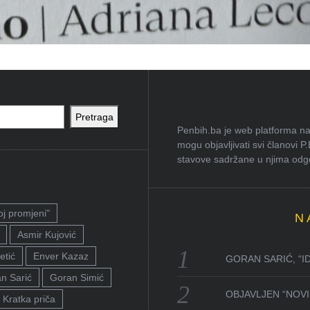
Pretraga
Penbih.ba je web platforma na 
mogu objavljivati svi članovi P
stavove sadržane u njima odgov
oj promjeni"
N
Asmir Kujović
etić
Enver Kazaz
GORAN SARIĆ, “I
n Sarić
Goran Simić
OBJAVLJEN “NOVI 
Kratka priča