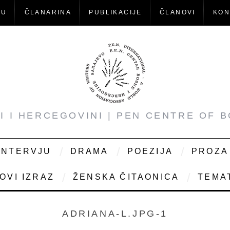
-U
ČLANARINA
PUBLIKACIJE
ČLANOVI
KON
NI I HERCEGOVINI | PEN CENTRE OF 
INTERVJU
DRAMA
POEZIJA
PROZA
OVI IZRAZ
ŽENSKA ČITAONICA
TEMAT
ADRIANA-L.JPG-1