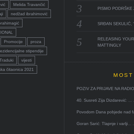
vić
Melida Travančić
PISMO PODRŠKE 
ji
nedžad ibrahimović
brahimagić
SRĐAN SEKULIĆ,
TIONAL
RELEASING YOUR
Promocije
proza
MATTINGLY
ezidencijalne stipendije
Traduki
vijesti
ka čitaonica 2021
MOST
POZIV ZA PRIJAVE NA RADION
40. Susreti Zija Dizdarević: ...
Povodom Dana pobjede nad faš
Goran Sarić: Tlapnje i varlji...