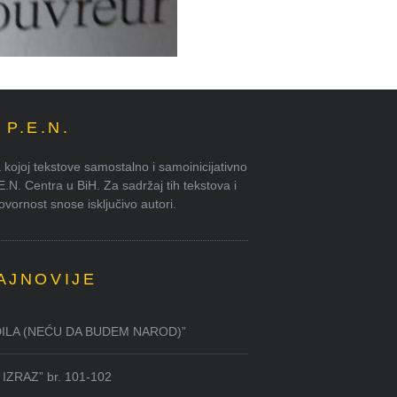
P.E.N.
kojoj tekstove samostalno i samoinicijativno
.E.N. Centra u BiH. Za sadržaj tih tekstova i
ornost snose isključivo autori.
AJNOVIJE
DILA (NEĆU DA BUDEM NAROD)”
IZRAZ” br. 101-102