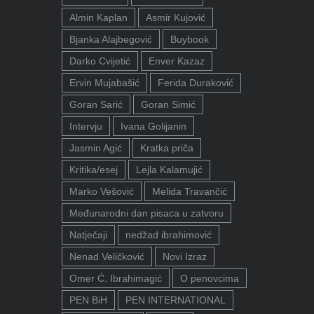
Almin Kaplan
Asmir Kujović
Bjanka Alajbegović
Buybook
Darko Cvijetić
Enver Kazaz
Ervin Mujabašić
Ferida Duraković
Goran Sarić
Goran Simić
Intervju
Ivana Golijanin
Jasmin Agić
Kratka priča
Kritika/esej
Lejla Kalamujić
Marko Vešović
Melida Travančić
Međunarodni dan pisaca u zatvoru
Natječaji
nedžad ibrahimović
Nenad Veličković
Novi Izraz
Omer Ć. Ibrahimagić
O penovcima
PEN BiH
PEN INTERNATIONAL