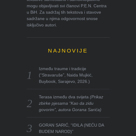
mogu objavljivati svi članovi P.E.N. Centra
u BiH. Za sadržaj tih tekstova i stavove
sadržane u njima odgovornost snose
isključivo autori.
NAJNOVIJE
Između traume i tradicije
(“Stravaruše”, Naida Mujkić,
Buybook, Sarajevo, 2026.)
Terasa između dva svijeta
(Prikaz
zbirke pjesama “Kao da zidu
govorim”, autora Gorana Sarića)
GORAN SARIĆ, “IDILA (NEĆU DA
BUDEM NAROD)”