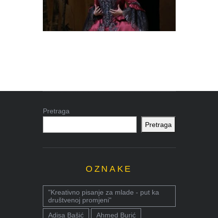
Pretraga
Pretraga
OZNAKE
"Kreativno pisanje za mlade - put ka
društvenoj promjeni"
Adisa Bašić
Ahmed Burić