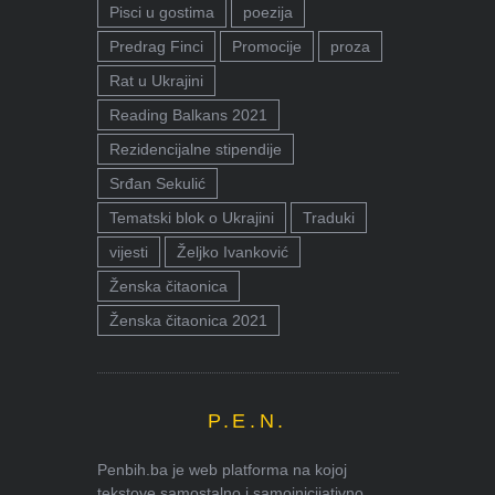
Pisci u gostima
poezija
Predrag Finci
Promocije
proza
Rat u Ukrajini
Reading Balkans 2021
Rezidencijalne stipendije
Srđan Sekulić
Tematski blok o Ukrajini
Traduki
vijesti
Željko Ivanković
Ženska čitaonica
Ženska čitaonica 2021
P.E.N.
Penbih.ba je web platforma na kojoj
tekstove samostalno i samoinicijativno