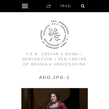
P.E.N. CENTAR U BOSNI I
HERCEGOVINI | PEN CENTRE
OF BOSNIA & HERZEGOVINA
ADD.JPG-1