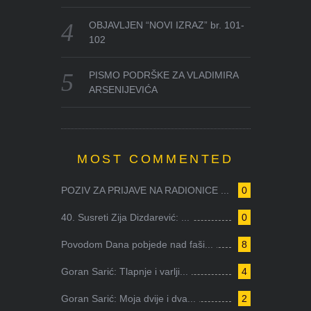
OBJAVLJEN “NOVI IZRAZ” br. 101-
102
PISMO PODRŠKE ZA VLADIMIRA
ARSENIJEVIĆA
MOST COMMENTED
POZIV ZA PRIJAVE NA RADIONICE ...
0
40. Susreti Zija Dizdarević: ...
0
Povodom Dana pobjede nad faši...
8
Goran Sarić: Tlapnje i varlji...
4
Goran Sarić: Moja dvije i dva...
2