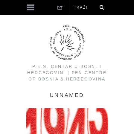
P.E.N. CENTAR U BOSNI I
HERCEGOVINI | PEN CENTRE
OF BOSNIA & HERZEGOVINA
UNNAMED