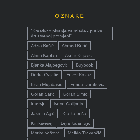
OZNAKE
"Kreativno pisanje za mlade - put ka
društvenoj promjeni"
Adisa Bašić
Ahmed Burić
Almin Kaplan
Asmir Kujović
Bjanka Alajbegović
Buybook
Darko Cvijetić
Enver Kazaz
Ervin Mujabašić
Ferida Duraković
Goran Sarić
Goran Simić
Intervju
Ivana Golijanin
Jasmin Agić
Kratka priča
Kritika/esej
Lejla Kalamujić
Marko Vešović
Melida Travančić