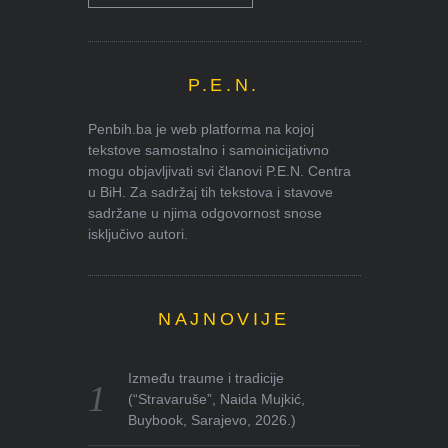
P.E.N.
Penbih.ba je web platforma na kojoj
tekstove samostalno i samoinicijativno
mogu objavljivati svi članovi P.E.N. Centra
u BiH. Za sadržaj tih tekstova i stavove
sadržane u njima odgovornost snose
isključivo autori.
NAJNOVIJE
Između traume i tradicije
(“Stravaruše”, Naida Mujkić,
Buybook, Sarajevo, 2026.)