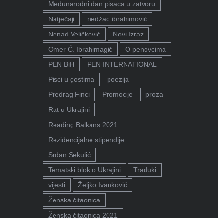
Međunarodni dan pisaca u zatvoru
Natječaji
nedžad ibrahimović
Nenad Veličković
Novi Izraz
Omer Ć. Ibrahimagić
O penovcima
PEN BiH
PEN INTERNATIONAL
Pisci u gostima
poezija
Predrag Finci
Promocije
proza
Rat u Ukrajini
Reading Balkans 2021
Rezidencijalne stipendije
Srđan Sekulić
Tematski blok o Ukrajini
Traduki
vijesti
Željko Ivanković
Ženska čitaonica
Ženska čitaonica 2021