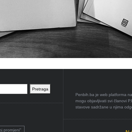
Pretraga
Penbih.ba je web platforma na 
mogu objavljivati svi članovi P
stavove sadržane u njima odgov
oj promjeni"