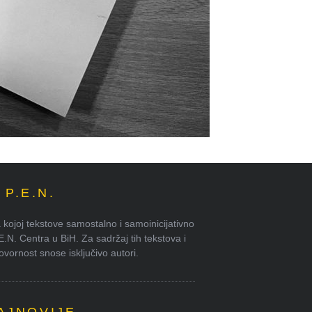
P.E.N.
kojoj tekstove samostalno i samoinicijativno
.E.N. Centra u BiH. Za sadržaj tih tekstova i
ornost snose isključivo autori.