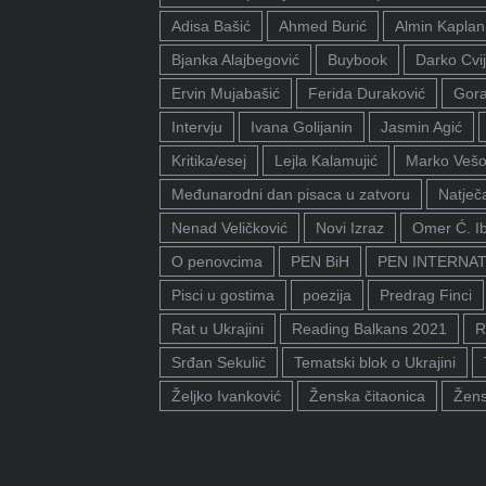
Adisa Bašić
Ahmed Burić
Almin Kaplan
Bjanka Alajbegović
Buybook
Darko Cvij
Ervin Mujabašić
Ferida Duraković
Gora
Intervju
Ivana Golijanin
Jasmin Agić
Kritika/esej
Lejla Kalamujić
Marko Vešo
Međunarodni dan pisaca u zatvoru
Natječa
Nenad Veličković
Novi Izraz
Omer Ć. I
O penovcima
PEN BiH
PEN INTERNA
Pisci u gostima
poezija
Predrag Finci
Rat u Ukrajini
Reading Balkans 2021
R
Srđan Sekulić
Tematski blok o Ukrajini
Željko Ivanković
Ženska čitaonica
Žens