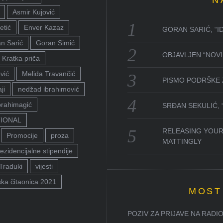
N
Asmir Kujović
etić
Enver Kazaz
GORAN SARIĆ, “I
n Sarić
Goran Simić
OBJAVLJEN “NOVI 
Kratka priča
vić
Melida Travančić
PISMO PODRŠKE 
ji
nedžad ibrahimović
brahimagić
SRĐAN SEKULIĆ,
TIONAL
RELEASING YOUR
Promocije
proza
MATTINGLY
ezidencijalne stipendije
Traduki
vijesti
ka čitaonica 2021
MOST
POZIV ZA PRIJAVE NA RADION