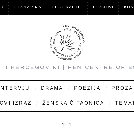
-U
ČLANARINA
PUBLIKACIJE
ČLANOVI
KON
NI I HERCEGOVINI | PEN CENTRE OF 
INTERVJU
DRAMA
POEZIJA
PROZA
OVI IZRAZ
ŽENSKA ČITAONICA
TEMAT
1-1