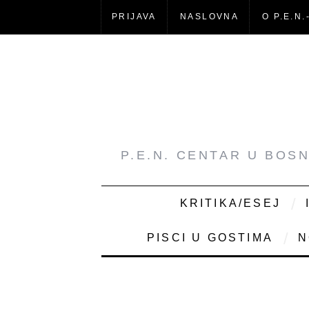
PRIJAVA
NASLOVNA
O P.E.N.
P.E.N. CENTAR U BOS
KRITIKA/ESEJ
PISCI U GOSTIMA
N