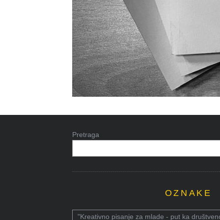
Pretraga
OZNAKE
"Kreativno pisanje za mlade - put ka društven