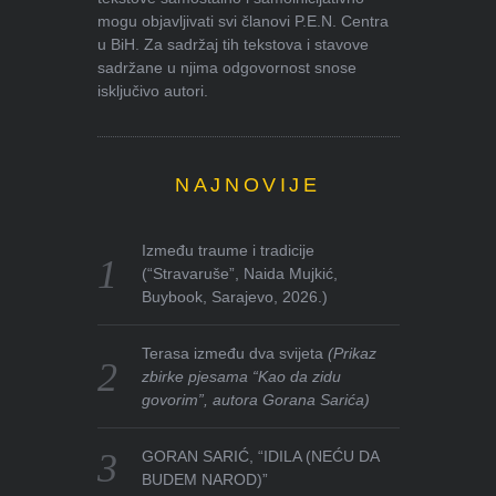
mogu objavljivati svi članovi P.E.N. Centra
u BiH. Za sadržaj tih tekstova i stavove
sadržane u njima odgovornost snose
isključivo autori.
NAJNOVIJE
Između traume i tradicije
(“Stravaruše”, Naida Mujkić,
Buybook, Sarajevo, 2026.)
Terasa između dva svijeta
(Prikaz
zbirke pjesama “Kao da zidu
govorim”, autora Gorana Sarića)
GORAN SARIĆ, “IDILA (NEĆU DA
BUDEM NAROD)”