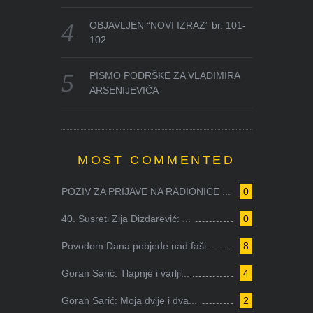
OBJAVLJEN “NOVI IZRAZ” br. 101-
102
PISMO PODRŠKE ZA VLADIMIRA
ARSENIJEVIĆA
MOST COMMENTED
POZIV ZA PRIJAVE NA RADIONICE ...
0
40. Susreti Zija Dizdarević: ...
0
Povodom Dana pobjede nad faši...
8
Goran Sarić: Tlapnje i varlji...
4
Goran Sarić: Moja dvije i dva...
2