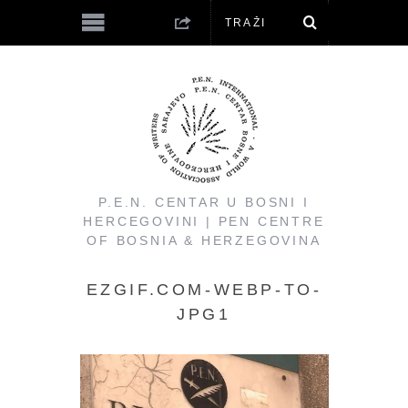
P.E.N. CENTAR U BOSNI I
HERCEGOVINI | PEN CENTRE
OF BOSNIA & HERZEGOVINA
EZGIF.COM-WEBP-TO-
JPG1