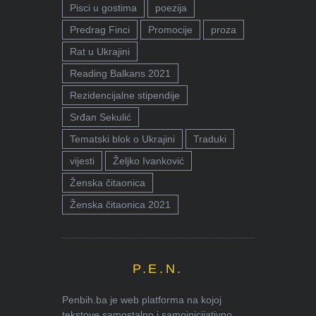
Pisci u gostima
poezija
Predrag Finci
Promocije
proza
Rat u Ukrajini
Reading Balkans 2021
Rezidencijalne stipendije
Srđan Sekulić
Tematski blok o Ukrajini
Traduki
vijesti
Željko Ivanković
Ženska čitaonica
Ženska čitaonica 2021
P.E.N.
Penbih.ba je web platforma na kojoj
tekstove samostalno i samoinicijativno