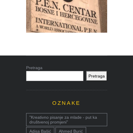
Pretraga
Pretraga
OZNAKE
"Kreativno pisanje za mlade - put ka
društvenoj promjeni"
Adisa Bašić
Ahmed Burić