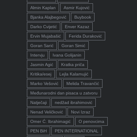
Almin Kaplan
Asmir Kujović
Bjanka Alajbegović
Buybook
Darko Cvijetić
Enver Kazaz
Ervin Mujabašić
Ferida Duraković
Goran Sarić
Goran Simić
Intervju
Ivana Golijanin
Jasmin Agić
Kratka priča
Kritika/esej
Lejla Kalamujić
Marko Vešović
Melida Travančić
Međunarodni dan pisaca u zatvoru
Natječaji
nedžad ibrahimović
Nenad Veličković
Novi Izraz
Omer Ć. Ibrahimagić
O penovcima
PEN BiH
PEN INTERNATIONAL