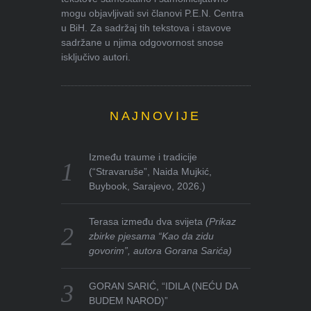
mogu objavljivati svi članovi P.E.N. Centra
u BiH. Za sadržaj tih tekstova i stavove
sadržane u njima odgovornost snose
isključivo autori.
NAJNOVIJE
Između traume i tradicije
(“Stravaruše”, Naida Mujkić,
Buybook, Sarajevo, 2026.)
Terasa između dva svijeta
(Prikaz
zbirke pjesama “Kao da zidu
govorim”, autora Gorana Sarića)
GORAN SARIĆ, “IDILA (NEĆU DA
BUDEM NAROD)”