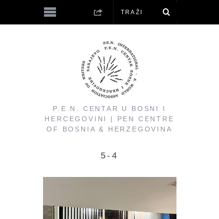
P.E.N. CENTAR U BOSNI I
HERCEGOVINI | PEN CENTRE
OF BOSNIA & HERZEGOVINA
5-4