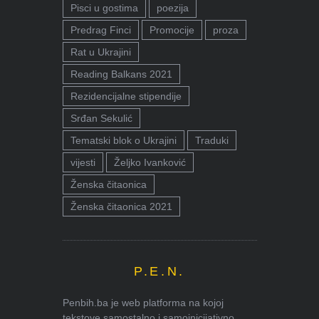
Pisci u gostima
poezija
Predrag Finci
Promocije
proza
Rat u Ukrajini
Reading Balkans 2021
Rezidencijalne stipendije
Srđan Sekulić
Tematski blok o Ukrajini
Traduki
vijesti
Željko Ivanković
Ženska čitaonica
Ženska čitaonica 2021
P.E.N.
Penbih.ba je web platforma na kojoj
tekstove samostalno i samoinicijativno