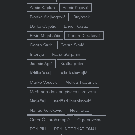
Almin Kaplan
Asmir Kujović
Bjanka Alajbegović
Buybook
Darko Cvijetić
Enver Kazaz
Ervin Mujabašić
Ferida Duraković
Goran Sarić
Goran Simić
Intervju
Ivana Golijanin
Jasmin Agić
Kratka priča
Kritika/esej
Lejla Kalamujić
Marko Vešović
Melida Travančić
Međunarodni dan pisaca u zatvoru
Natječaji
nedžad ibrahimović
Nenad Veličković
Novi Izraz
Omer Ć. Ibrahimagić
O penovcima
PEN BiH
PEN INTERNATIONAL