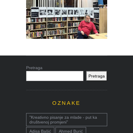
Pretraga
Pretraga
OZNAKE
"Kreativno pisanje za mlade - put ka
društvenoj promjeni"
Adisa Bašić
Ahmed Burić