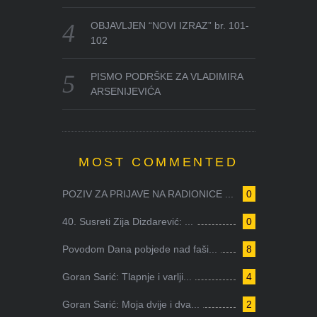
OBJAVLJEN “NOVI IZRAZ” br. 101-
102
PISMO PODRŠKE ZA VLADIMIRA
ARSENIJEVIĆA
MOST COMMENTED
POZIV ZA PRIJAVE NA RADIONICE ...
0
40. Susreti Zija Dizdarević: ...
0
Povodom Dana pobjede nad faši...
8
Goran Sarić: Tlapnje i varlji...
4
Goran Sarić: Moja dvije i dva...
2