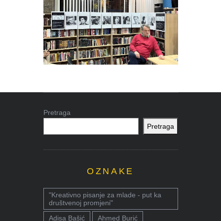
Pretraga
Pretraga
OZNAKE
"Kreativno pisanje za mlade - put ka
društvenoj promjeni"
Adisa Bašić
Ahmed Burić