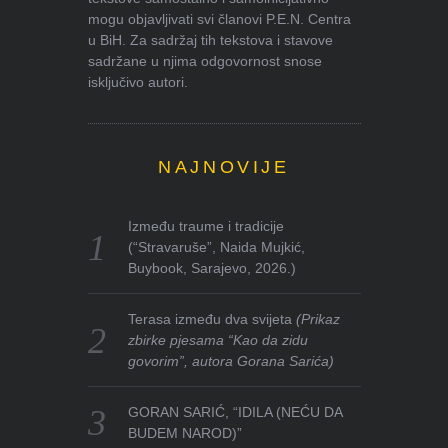
mogu objavljivati svi članovi P.E.N. Centra
u BiH. Za sadržaj tih tekstova i stavove
sadržane u njima odgovornost snose
isključivo autori.
NAJNOVIJE
Između traume i tradicije
(“Stravaruše”, Naida Mujkić,
Buybook, Sarajevo, 2026.)
Terasa između dva svijeta
(Prikaz
zbirke pjesama “Kao da zidu
govorim”, autora Gorana Sarića)
GORAN SARIĆ, “IDILA (NEĆU DA
BUDEM NAROD)”