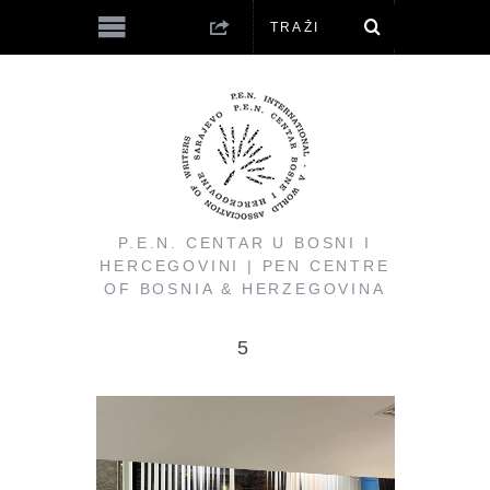
P.E.N. CENTAR U BOSNI I
HERCEGOVINI | PEN CENTRE
OF BOSNIA & HERZEGOVINA
5