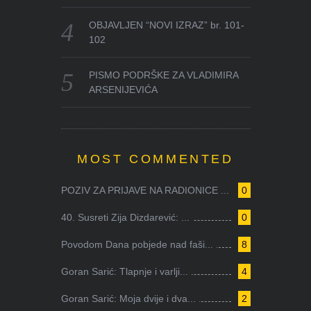
OBJAVLJEN “NOVI IZRAZ” br. 101-
102
PISMO PODRŠKE ZA VLADIMIRA
ARSENIJEVIĆA
MOST COMMENTED
POZIV ZA PRIJAVE NA RADIONICE ...
0
40. Susreti Zija Dizdarević: ...
0
Povodom Dana pobjede nad faši...
8
Goran Sarić: Tlapnje i varlji...
4
Goran Sarić: Moja dvije i dva...
2