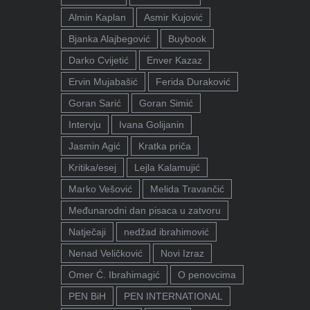
Almin Kaplan
Asmir Kujović
Bjanka Alajbegović
Buybook
Darko Cvijetić
Enver Kazaz
Ervin Mujabašić
Ferida Duraković
Goran Sarić
Goran Simić
Intervju
Ivana Golijanin
Jasmin Agić
Kratka priča
Kritika/esej
Lejla Kalamujić
Marko Vešović
Melida Travančić
Međunarodni dan pisaca u zatvoru
Natječaji
nedžad ibrahimović
Nenad Veličković
Novi Izraz
Omer Ć. Ibrahimagić
O penovcima
PEN BiH
PEN INTERNATIONAL