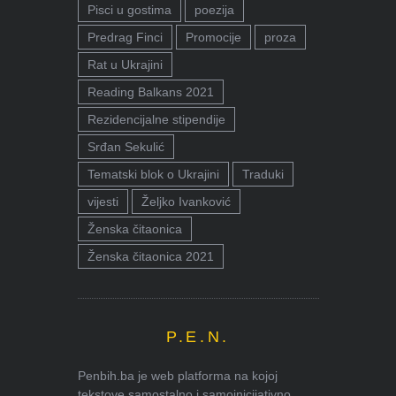
Pisci u gostima
poezija
Predrag Finci
Promocije
proza
Rat u Ukrajini
Reading Balkans 2021
Rezidencijalne stipendije
Srđan Sekulić
Tematski blok o Ukrajini
Traduki
vijesti
Željko Ivanković
Ženska čitaonica
Ženska čitaonica 2021
P.E.N.
Penbih.ba je web platforma na kojoj
tekstove samostalno i samoinicijativno