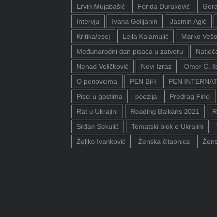
Ervin Mujabašić
Ferida Duraković
Gora
Intervju
Ivana Golijanin
Jasmin Agić
Kritika/esej
Lejla Kalamujić
Marko Vešo
Međunarodni dan pisaca u zatvoru
Natječa
Nenad Veličković
Novi Izraz
Omer Ć. I
O penovcima
PEN BiH
PEN INTERNA
Pisci u gostima
poezija
Predrag Finci
Rat u Ukrajini
Reading Balkans 2021
R
Srđan Sekulić
Tematski blok o Ukrajini
Željko Ivanković
Ženska čitaonica
Žens