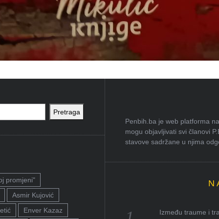
Pretraga
Penbih.ba je web platforma na 
mogu objavljivati svi članovi P
stavove sadržane u njima odgov
oj promjeni"
N
Asmir Kujović
etić
Enver Kazaz
Između traume i tra