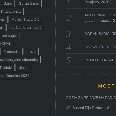
Sarajevo, 2026.)
n Sarić
Goran Simić
Kratka priča
Terasa između dva 
vić
Melida Travančić
govorim”, autora G
ji
nedžad ibrahimović
GORAN SARIĆ, “I
brahimagić
TIONAL
OBJAVLJEN “NOVI 
Promocije
proza
ezidencijalne stipendije
PISMO PODRŠKE 
Traduki
vijesti
ka čitaonica 2021
MOST
POZIV ZA PRIJAVE NA RADION
40. Susreti Zija Dizdarević: ...