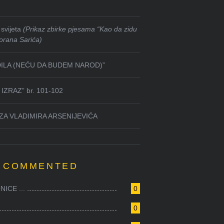
svijeta
(Prikaz zbirke pjesama “Kao da zidu
orana Sarića)
DILA (NEĆU DA BUDEM NAROD)”
IZRAZ” br. 101-102
ZA VLADIMIRA ARSENIJEVIĆA
 COMMENTED
ICE ...
0
0