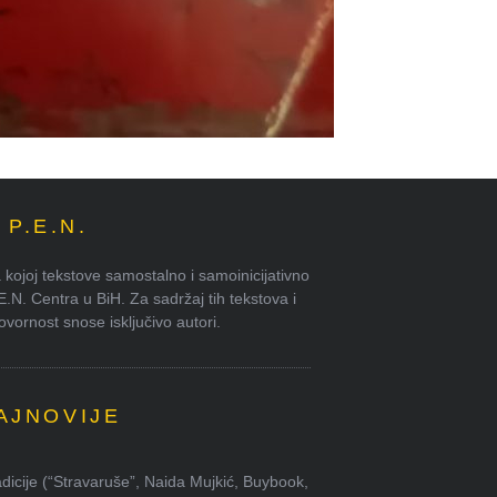
P.E.N.
kojoj tekstove samostalno i samoinicijativno
.E.N. Centra u BiH. Za sadržaj tih tekstova i
ornost snose isključivo autori.
AJNOVIJE
dicije (“Stravaruše”, Naida Mujkić, Buybook,