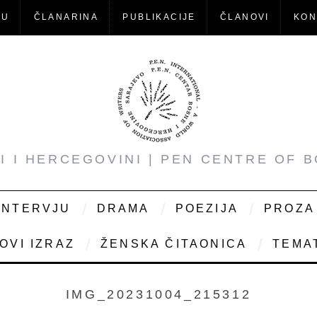
-U
ČLANARINA
PUBLIKACIJE
ČLANOVI
KON
NI I HERCEGOVINI | PEN CENTRE OF 
INTERVJU
DRAMA
POEZIJA
PROZA
OVI IZRAZ
ŽENSKA ČITAONICA
TEMAT
IMG_20231004_215312