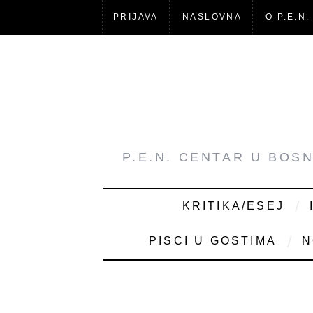
PRIJAVA
NASLOVNA
O P.E.N.
P.E.N. CENTAR U BOS
KRITIKA/ESEJ
PISCI U GOSTIMA
N