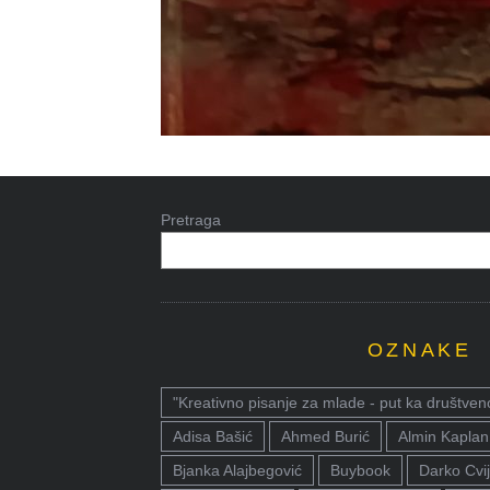
Pretraga
OZNAKE
"Kreativno pisanje za mlade - put ka društven
Adisa Bašić
Ahmed Burić
Almin Kaplan
Bjanka Alajbegović
Buybook
Darko Cvij