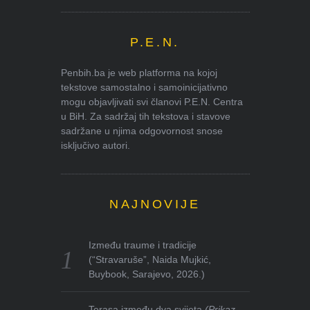
P.E.N.
Penbih.ba je web platforma na kojoj
tekstove samostalno i samoinicijativno
mogu objavljivati svi članovi P.E.N. Centra
u BiH. Za sadržaj tih tekstova i stavove
sadržane u njima odgovornost snose
isključivo autori.
NAJNOVIJE
Između traume i tradicije
(“Stravaruše”, Naida Mujkić,
Buybook, Sarajevo, 2026.)
Terasa između dva svijeta
(Prikaz