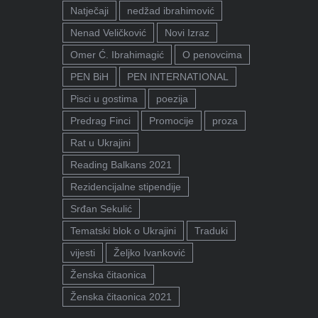
Natječaji
nedžad ibrahimović
Nenad Veličković
Novi Izraz
Omer Ć. Ibrahimagić
O penovcima
PEN BiH
PEN INTERNATIONAL
Pisci u gostima
poezija
Predrag Finci
Promocije
proza
Rat u Ukrajini
Reading Balkans 2021
Rezidencijalne stipendije
Srđan Sekulić
Tematski blok o Ukrajini
Traduki
vijesti
Željko Ivanković
Ženska čitaonica
Ženska čitaonica 2021