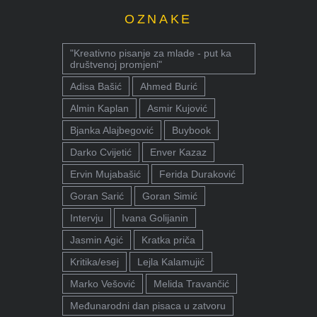
OZNAKE
"Kreativno pisanje za mlade - put ka
društvenoj promjeni"
Adisa Bašić
Ahmed Burić
Almin Kaplan
Asmir Kujović
Bjanka Alajbegović
Buybook
Darko Cvijetić
Enver Kazaz
Ervin Mujabašić
Ferida Duraković
Goran Sarić
Goran Simić
Intervju
Ivana Golijanin
Jasmin Agić
Kratka priča
Kritika/esej
Lejla Kalamujić
Marko Vešović
Melida Travančić
Međunarodni dan pisaca u zatvoru