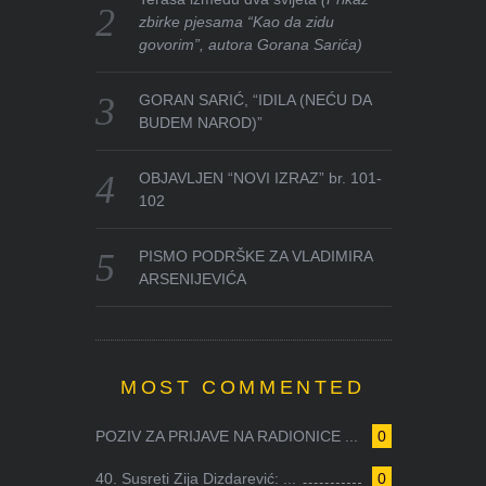
zbirke pjesama “Kao da zidu
govorim”, autora Gorana Sarića)
GORAN SARIĆ, “IDILA (NEĆU DA
BUDEM NAROD)”
OBJAVLJEN “NOVI IZRAZ” br. 101-
102
PISMO PODRŠKE ZA VLADIMIRA
ARSENIJEVIĆA
MOST COMMENTED
POZIV ZA PRIJAVE NA RADIONICE ...
0
40. Susreti Zija Dizdarević: ...
0