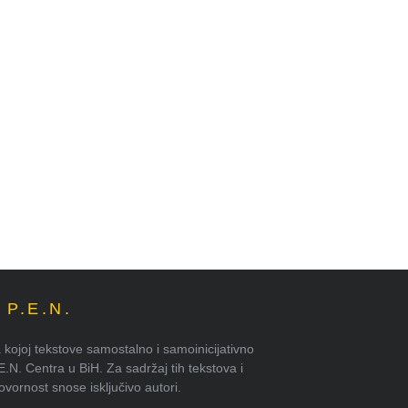
P.E.N.
kojoj tekstove samostalno i samoinicijativno
.E.N. Centra u BiH. Za sadržaj tih tekstova i
ornost snose isključivo autori.