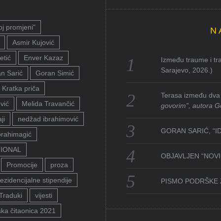
oj promjeni"
N
Asmir Kujović
etić
Enver Kazaz
Između traume i tra
Sarajevo, 2026.)
n Sarić
Goran Simić
Kratka priča
Terasa između dva 
vić
Melida Travančić
govorim”, autora G
ji
nedžad ibrahimović
GORAN SARIĆ, “I
brahimagić
TIONAL
OBJAVLJEN “NOVI 
Promocije
proza
ezidencijalne stipendije
PISMO PODRŠKE 
Traduki
vijesti
ka čitaonica 2021