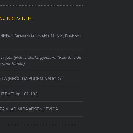
AJNOVIJE
dicije (“Stravaruše”, Naida Mujkić, Buybook,
svijeta
(Prikaz zbirke pjesama “Kao da zidu
orana Sarića)
DILA (NEĆU DA BUDEM NAROD)”
IZRAZ” br. 101-102
ZA VLADIMIRA ARSENIJEVIĆA