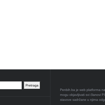
Pretraga
Penbih.ba je web platforma na 
mogu objavljivati svi članovi P
stavove sadržane u njima odgov