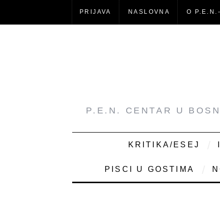
PRIJAVA
NASLOVNA
O P.E.N.
P.E.N. CENTAR U BOS
KRITIKA/ESEJ
PISCI U GOSTIMA
N