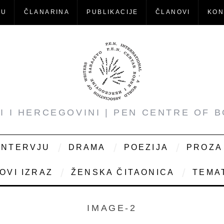
-U
ČLANARINA
PUBLIKACIJE
ČLANOVI
KON
NI I HERCEGOVINI | PEN CENTRE OF 
INTERVJU
DRAMA
POEZIJA
PROZA
OVI IZRAZ
ŽENSKA ČITAONICA
TEMAT
IMAGE-2