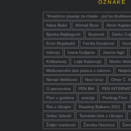
OZNAKE
"Kreativno pisanje za mlade - put ka društven
Adisa Bašić
Ahmed Burić
Almin Kaplan
Bjanka Alajbegović
Buybook
Darko Cvij
Ervin Mujabašić
Ferida Duraković
Gora
Intervju
Ivana Golijanin
Jasmin Agić
Kritika/esej
Lejla Kalamujić
Marko Vešo
Međunarodni dan pisaca u zatvoru
Natječa
Nenad Veličković
Novi Izraz
Omer Ć. I
O penovcima
PEN BiH
PEN INTERNA
Pisci u gostima
poezija
Predrag Finci
Rat u Ukrajini
Reading Balkans 2021
R
Srđan Sekulić
Tematski blok o Ukrajini
Željko Ivanković
Ženska čitaonica
Žens