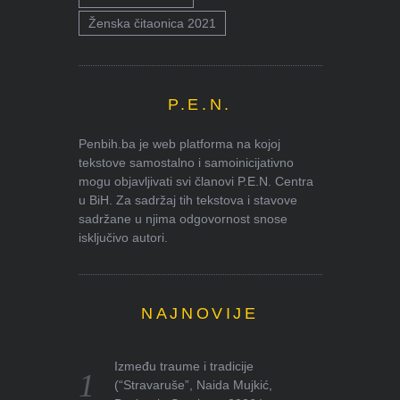
Ženska čitaonica 2021
P.E.N.
Penbih.ba je web platforma na kojoj
tekstove samostalno i samoinicijativno
mogu objavljivati svi članovi P.E.N. Centra
u BiH. Za sadržaj tih tekstova i stavove
sadržane u njima odgovornost snose
isključivo autori.
NAJNOVIJE
Između traume i tradicije
(“Stravaruše”, Naida Mujkić,