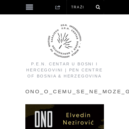
P.E.N. CENTAR U BOSNI I
HERCEGOVINI | PEN CENTRE
OF BOSNIA & HERZEGOVINA
ONO_O_CEMU_SE_NE_MOZE_G