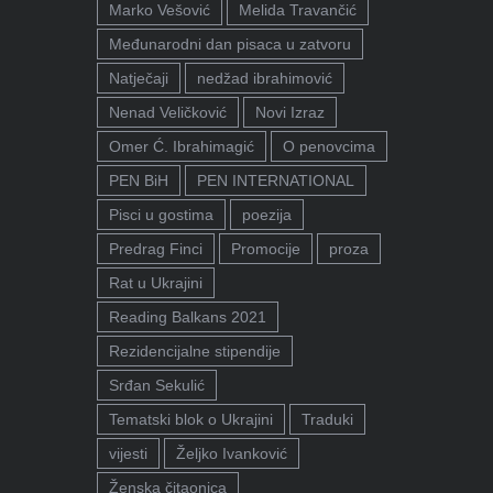
Marko Vešović
Melida Travančić
Međunarodni dan pisaca u zatvoru
Natječaji
nedžad ibrahimović
Nenad Veličković
Novi Izraz
Omer Ć. Ibrahimagić
O penovcima
PEN BiH
PEN INTERNATIONAL
Pisci u gostima
poezija
Predrag Finci
Promocije
proza
Rat u Ukrajini
Reading Balkans 2021
Rezidencijalne stipendije
Srđan Sekulić
Tematski blok o Ukrajini
Traduki
vijesti
Željko Ivanković
Ženska čitaonica