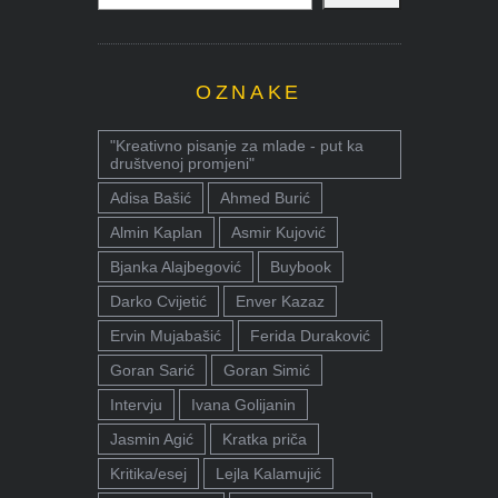
OZNAKE
"Kreativno pisanje za mlade - put ka
društvenoj promjeni"
Adisa Bašić
Ahmed Burić
Almin Kaplan
Asmir Kujović
Bjanka Alajbegović
Buybook
Darko Cvijetić
Enver Kazaz
Ervin Mujabašić
Ferida Duraković
Goran Sarić
Goran Simić
Intervju
Ivana Golijanin
Jasmin Agić
Kratka priča
Kritika/esej
Lejla Kalamujić