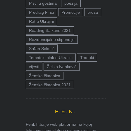
Pisci u gostima
poezija
Predrag Finci
Promocije
proza
Rat u Ukrajini
Reading Balkans 2021
Rezidencijalne stipendije
Srđan Sekulić
Tematski blok o Ukrajini
Traduki
vijesti
Željko Ivanković
Ženska čitaonica
Ženska čitaonica 2021
P.E.N.
Penbih.ba je web platforma na kojoj
tekstove samostalno i samoinicijativno