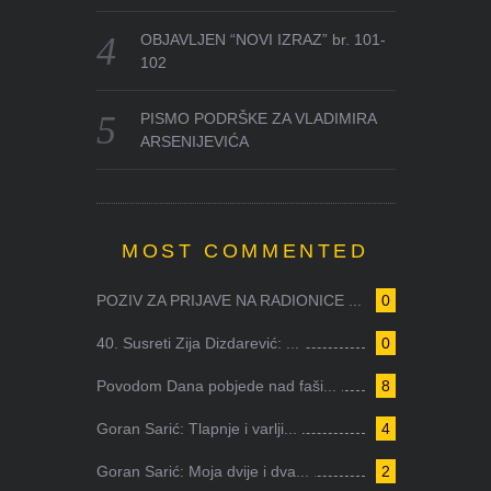
OBJAVLJEN “NOVI IZRAZ” br. 101-
102
PISMO PODRŠKE ZA VLADIMIRA
ARSENIJEVIĆA
MOST COMMENTED
POZIV ZA PRIJAVE NA RADIONICE ...
0
40. Susreti Zija Dizdarević: ...
0
Povodom Dana pobjede nad faši...
8
Goran Sarić: Tlapnje i varlji...
4
Goran Sarić: Moja dvije i dva...
2