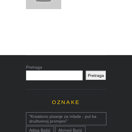
Pretraga
Pretraga
OZNAKE
"Kreativno pisanje za mlade - put ka
društvenoj promjeni"
Adisa Bašić
Ahmed Burić