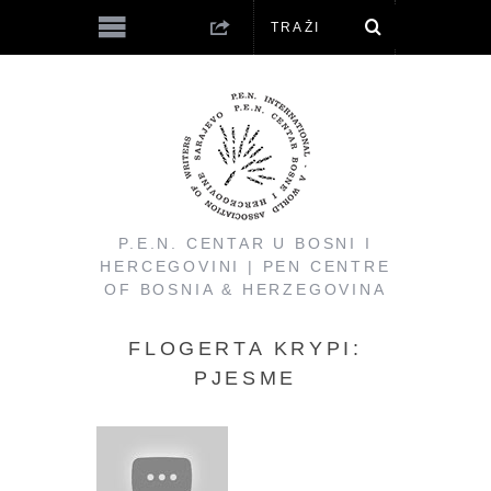
P.E.N. CENTAR U BOSNI I
HERCEGOVINI | PEN CENTRE
OF BOSNIA & HERZEGOVINA
FLOGERTA KRYPI:
PJESME