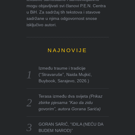
mogu objavljivati svi članovi P.E.N. Centra
u BiH. Za sadržaj tih tekstova i stavove
sadržane u njima odgovornost snose
isključivo autori.
NAJNOVIJE
Između traume i tradicije
(“Stravaruše”, Naida Mujkić,
Buybook, Sarajevo, 2026.)
Terasa između dva svijeta
(Prikaz
zbirke pjesama “Kao da zidu
govorim”, autora Gorana Sarića)
GORAN SARIĆ, “IDILA (NEĆU DA
BUDEM NAROD)”