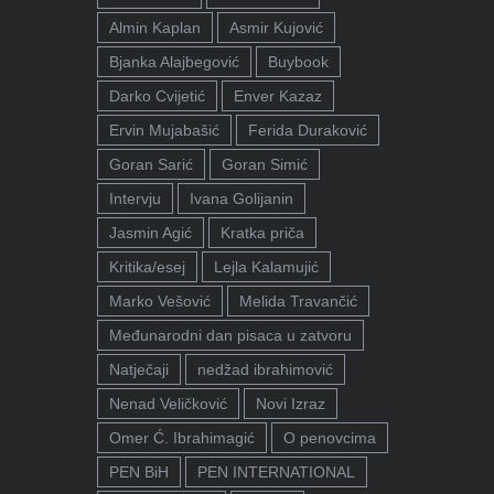
Almin Kaplan
Asmir Kujović
Bjanka Alajbegović
Buybook
Darko Cvijetić
Enver Kazaz
Ervin Mujabašić
Ferida Duraković
Goran Sarić
Goran Simić
Intervju
Ivana Golijanin
Jasmin Agić
Kratka priča
Kritika/esej
Lejla Kalamujić
Marko Vešović
Melida Travančić
Međunarodni dan pisaca u zatvoru
Natječaji
nedžad ibrahimović
Nenad Veličković
Novi Izraz
Omer Ć. Ibrahimagić
O penovcima
PEN BiH
PEN INTERNATIONAL