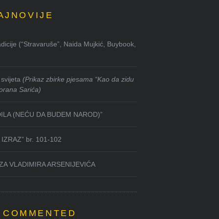
AJNOVIJE
dicije (“Stravaruše”, Naida Mujkić, Buybook,
svijeta
(Prikaz zbirke pjesama “Kao da zidu
orana Sarića)
DILA (NEĆU DA BUDEM NAROD)”
IZRAZ” br. 101-102
ZA VLADIMIRA ARSENIJEVIĆA
 COMMENTED