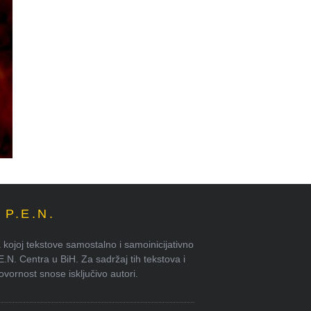
P.E.N.
kojoj tekstove samostalno i samoinicijativno
.E.N. Centra u BiH. Za sadržaj tih tekstova i
ornost snose isključivo autori.