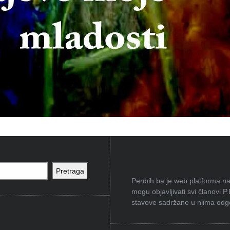
Pretraga
Penbih.ba je web platforma na 
mogu objavljivati svi članovi P
stavove sadržane u njima odgov