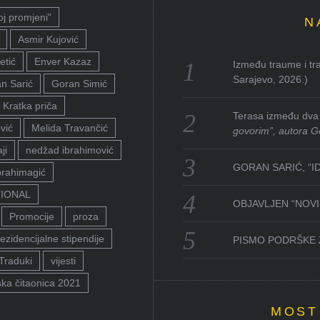
oj promjeni"
N
Asmir Kujović
etić
Enver Kazaz
Između traume i tra
Sarajevo, 2026.)
n Sarić
Goran Simić
Kratka priča
Terasa između dva 
vić
Melida Travančić
govorim”, autora G
ji
nedžad ibrahimović
GORAN SARIĆ, “I
brahimagić
TIONAL
OBJAVLJEN “NOVI 
Promocije
proza
ezidencijalne stipendije
PISMO PODRŠKE 
Traduki
vijesti
ka čitaonica 2021
MOST