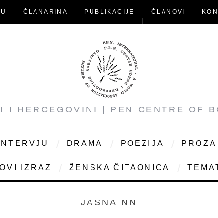
-U
ČLANARINA
PUBLIKACIJE
ČLANOVI
KON
NI I HERCEGOVINI | PEN CENTRE OF 
INTERVJU
DRAMA
POEZIJA
PROZA
OVI IZRAZ
ŽENSKA ČITAONICA
TEMAT
JASNA NN