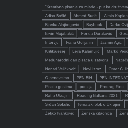
"Kreativno pisanje za mlade - put ka društven
Adisa Bašić
Ahmed Burić
Almin Kaplan
Bjanka Alajbegović
Buybook
Darko Cvij
Ervin Mujabašić
Ferida Duraković
Gora
Intervju
Ivana Golijanin
Jasmin Agić
Kritika/esej
Lejla Kalamujić
Marko Vešo
Međunarodni dan pisaca u zatvoru
Natječa
Nenad Veličković
Novi Izraz
Omer Ć. I
O penovcima
PEN BiH
PEN INTERNA
Pisci u gostima
poezija
Predrag Finci
Rat u Ukrajini
Reading Balkans 2021
R
Srđan Sekulić
Tematski blok o Ukrajini
Željko Ivanković
Ženska čitaonica
Žens