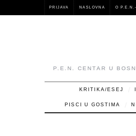
PRIJAVA
NASLOVNA
O P.E.N.
P.E.N. CENTAR U BOS
KRITIKA/ESEJ
PISCI U GOSTIMA
N