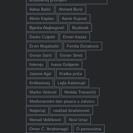
društvenoj promjeni"
Adisa Bašić
Ahmed Burić
Almin Kaplan
Asmir Kujović
Bjanka Alajbegović
Buybook
Darko Cvijetić
Enver Kazaz
Ervin Mujabašić
Ferida Duraković
Goran Sarić
Goran Simić
Intervju
Ivana Golijanin
Jasmin Agić
Kratka priča
Kritika/esej
Lejla Kalamujić
Marko Vešović
Melida Travančić
Međunarodni dan pisaca u zatvoru
Natječaji
nedžad ibrahimović
Nenad Veličković
Novi Izraz
Omer Ć. Ibrahimagić
O penovcima