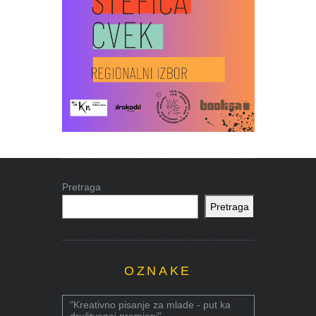
Pretraga
Pretraga
OZNAKE
"Kreativno pisanje za mlade - put ka