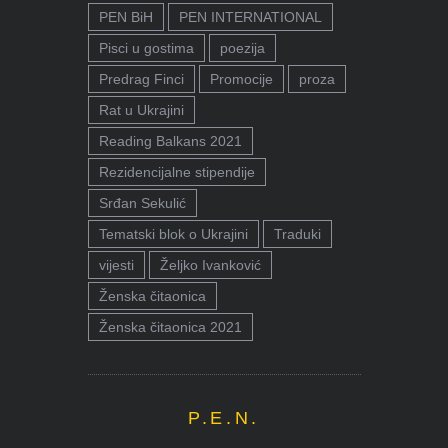
PEN BiH
PEN INTERNATIONAL
Pisci u gostima
poezija
Predrag Finci
Promocije
proza
Rat u Ukrajini
Reading Balkans 2021
Rezidencijalne stipendije
Srđan Sekulić
Tematski blok o Ukrajini
Traduki
vijesti
Željko Ivanković
Ženska čitaonica
Ženska čitaonica 2021
P.E.N.