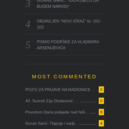
GORAN SARIĆ, “IDILA (NEĆU DA
BUDEM NAROD)”
OBJAVLJEN “NOVI IZRAZ” br. 101-
102
PISMO PODRŠKE ZA VLADIMIRA
ARSENIJEVIĆA
MOST COMMENTED
POZIV ZA PRIJAVE NA RADIONICE ...
0
40. Susreti Zija Dizdarević: ...
0
Povodom Dana pobjede nad faši...
8
Goran Sarić: Tlapnje i varlji...
4