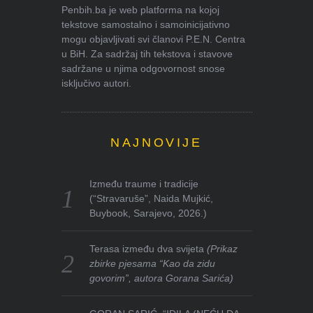
Penbih.ba je web platforma na kojoj
tekstove samostalno i samoinicijativno
mogu objavljivati svi članovi P.E.N. Centra
u BiH. Za sadržaj tih tekstova i stavove
sadržane u njima odgovornost snose
isključivo autori.
NAJNOVIJE
Između traume i tradicije
(“Stravaruše”, Naida Mujkić,
Buybook, Sarajevo, 2026.)
Terasa između dva svijeta
(Prikaz
zbirke pjesama “Kao da zidu
govorim”, autora Gorana Sarića)