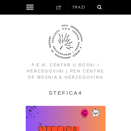
P.E.N. CENTAR U BOSNI I
HERCEGOVINI | PEN CENTRE
OF BOSNIA & HERZEGOVINA
STEFICA4