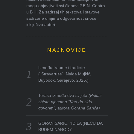
mogu objavljivati svi članovi P.E.N. Centra
u BiH. Za sadržaj tih tekstova i stavove
sadržane u njima odgovornost snose
isključivo autori.
NAJNOVIJE
Između traume i tradicije
(“Stravaruše”, Naida Mujkić,
Buybook, Sarajevo, 2026.)
Terasa između dva svijeta
(Prikaz
zbirke pjesama “Kao da zidu
govorim”, autora Gorana Sarića)
GORAN SARIĆ, “IDILA (NEĆU DA
BUDEM NAROD)”