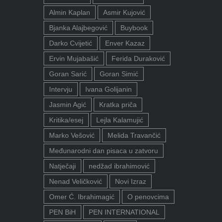
Almin Kaplan
Asmir Kujović
Bjanka Alajbegović
Buybook
Darko Cvijetić
Enver Kazaz
Ervin Mujabašić
Ferida Duraković
Goran Sarić
Goran Simić
Intervju
Ivana Golijanin
Jasmin Agić
Kratka priča
Kritika/esej
Lejla Kalamujić
Marko Vešović
Melida Travančić
Međunarodni dan pisaca u zatvoru
Natječaji
nedžad ibrahimović
Nenad Veličković
Novi Izraz
Omer Ć. Ibrahimagić
O penovcima
PEN BiH
PEN INTERNATIONAL