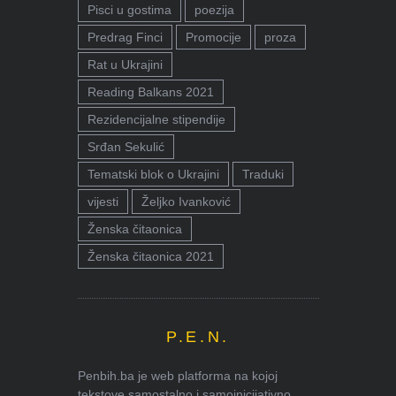
Pisci u gostima
poezija
Predrag Finci
Promocije
proza
Rat u Ukrajini
Reading Balkans 2021
Rezidencijalne stipendije
Srđan Sekulić
Tematski blok o Ukrajini
Traduki
vijesti
Željko Ivanković
Ženska čitaonica
Ženska čitaonica 2021
P.E.N.
Penbih.ba je web platforma na kojoj
tekstove samostalno i samoinicijativno