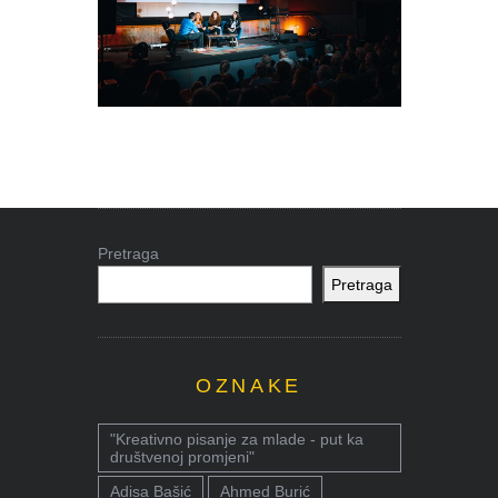
Pretraga
Pretraga
OZNAKE
"Kreativno pisanje za mlade - put ka
društvenoj promjeni"
Adisa Bašić
Ahmed Burić