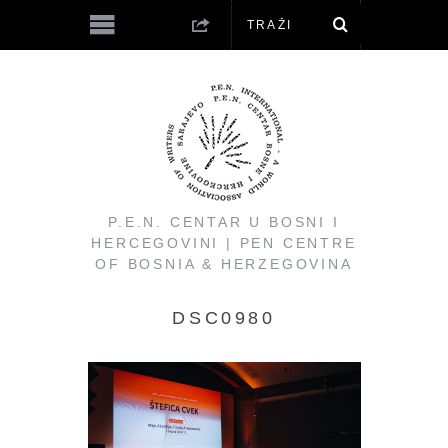
P.E.N. CENTAR U BOSNI I
HERCEGOVINI | PEN CENTRE
OF BOSNIA & HERZEGOVINA
DSC0980