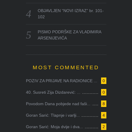
OBJAVLJEN “NOVI IZRAZ” br. 101-
102
PISMO PODRŠKE ZA VLADIMIRA
ARSENIJEVIĆA
MOST COMMENTED
POZIV ZA PRIJAVE NA RADIONICE ...
0
40. Susreti Zija Dizdarević: ...
0
Povodom Dana pobjede nad faši...
8
Goran Sarić: Tlapnje i varlji...
4
Goran Sarić: Moja dvije i dva...
2