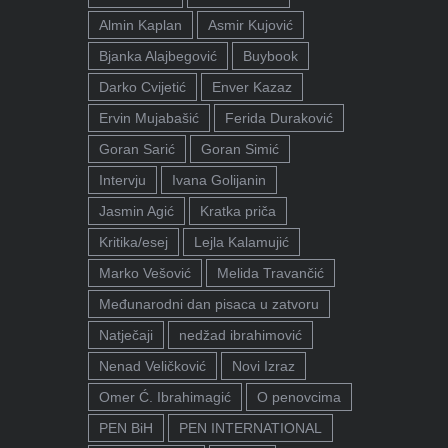
Almin Kaplan
Asmir Kujović
Bjanka Alajbegović
Buybook
Darko Cvijetić
Enver Kazaz
Ervin Mujabašić
Ferida Duraković
Goran Sarić
Goran Simić
Intervju
Ivana Golijanin
Jasmin Agić
Kratka priča
Kritika/esej
Lejla Kalamujić
Marko Vešović
Melida Travančić
Međunarodni dan pisaca u zatvoru
Natječaji
nedžad ibrahimović
Nenad Veličković
Novi Izraz
Omer Ć. Ibrahimagić
O penovcima
PEN BiH
PEN INTERNATIONAL