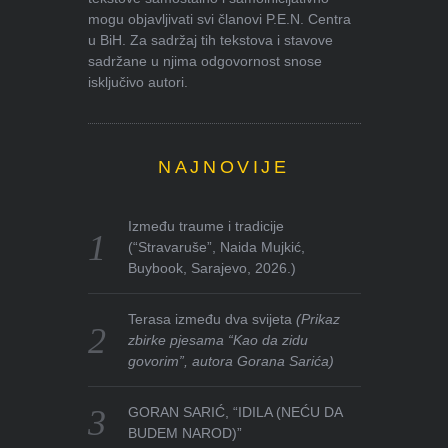
mogu objavljivati svi članovi P.E.N. Centra
u BiH. Za sadržaj tih tekstova i stavove
sadržane u njima odgovornost snose
isključivo autori.
NAJNOVIJE
Između traume i tradicije
(“Stravaruše”, Naida Mujkić,
Buybook, Sarajevo, 2026.)
Terasa između dva svijeta
(Prikaz
zbirke pjesama “Kao da zidu
govorim”, autora Gorana Sarića)
GORAN SARIĆ, “IDILA (NEĆU DA
BUDEM NAROD)”