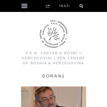
P.E.N. CENTAR U BOSNI I
HERCEGOVINI | PEN CENTRE
OF BOSNIA & HERZEGOVINA
GORAN1