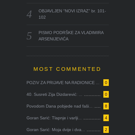
OBJAVLJEN “NOVI IZRAZ” br. 101-
102
PISMO PODRŠKE ZA VLADIMIRA
ARSENIJEVIĆA
MOST COMMENTED
POZIV ZA PRIJAVE NA RADIONICE ...
0
40. Susreti Zija Dizdarević: ...
0
Povodom Dana pobjede nad faši...
8
Goran Sarić: Tlapnje i varlji...
4
Goran Sarić: Moja dvije i dva...
2