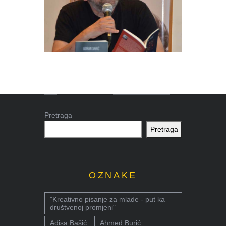
Pretraga
Pretraga
OZNAKE
"Kreativno pisanje za mlade - put ka
društvenoj promjeni"
Adisa Bašić
Ahmed Burić