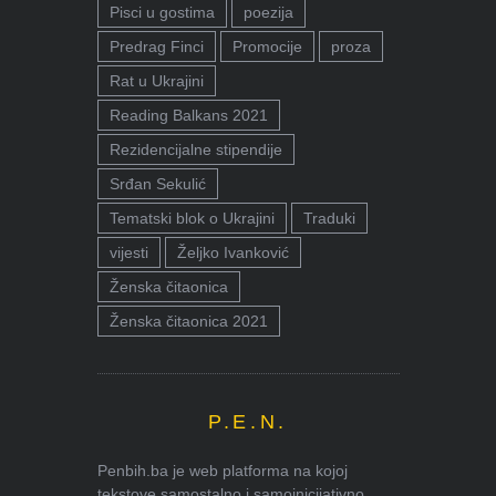
Pisci u gostima
poezija
Predrag Finci
Promocije
proza
Rat u Ukrajini
Reading Balkans 2021
Rezidencijalne stipendije
Srđan Sekulić
Tematski blok o Ukrajini
Traduki
vijesti
Željko Ivanković
Ženska čitaonica
Ženska čitaonica 2021
P.E.N.
Penbih.ba je web platforma na kojoj
tekstove samostalno i samoinicijativno