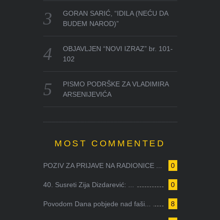
GORAN SARIĆ, “IDILA (NEĆU DA
BUDEM NAROD)”
OBJAVLJEN “NOVI IZRAZ” br. 101-
102
PISMO PODRŠKE ZA VLADIMIRA
ARSENIJEVIĆA
MOST COMMENTED
POZIV ZA PRIJAVE NA RADIONICE ...
0
40. Susreti Zija Dizdarević: ...
0
Povodom Dana pobjede nad faši...
8