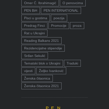
Omer Ć. Ibrahimagić
O penovcima
PEN BiH
PEN INTERNATIONAL
Pisci u gostima
poezija
Predrag Finci
Promocije
proza
Rat u Ukrajini
Reading Balkans 2021
Rezidencijalne stipendije
Srđan Sekulić
Tematski blok o Ukrajini
Traduki
vijesti
Željko Ivanković
Ženska čitaonica
Ženska čitaonica 2021
P.E.N.