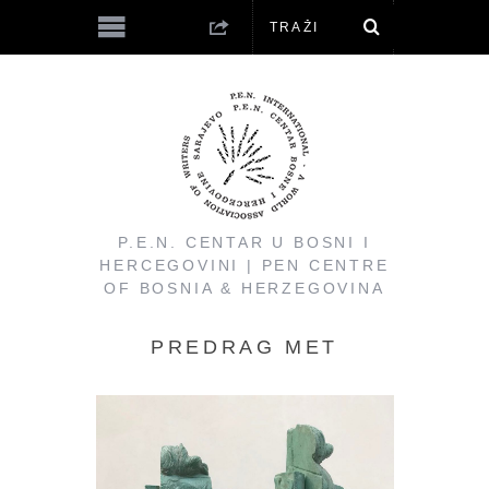
P.E.N. CENTAR U BOSNI I
HERCEGOVINI | PEN CENTRE
OF BOSNIA & HERZEGOVINA
PREDRAG MET