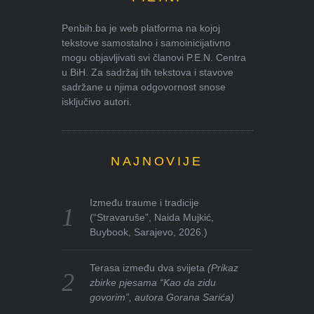
Penbih.ba je web platforma na kojoj
tekstove samostalno i samoinicijativno
mogu objavljivati svi članovi P.E.N. Centra
u BiH. Za sadržaj tih tekstova i stavove
sadržane u njima odgovornost snose
isključivo autori.
NAJNOVIJE
Između traume i tradicije
(“Stravaruše”, Naida Mujkić,
Buybook, Sarajevo, 2026.)
Terasa između dva svijeta
(Prikaz
zbirke pjesama “Kao da zidu
govorim”, autora Gorana Sarića)