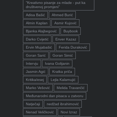
"Kreativno pisanje za mlade - put ka
društvenoj promjeni"
Adisa Bašić
Ahmed Burić
Almin Kaplan
Asmir Kujović
Bjanka Alajbegović
Buybook
Darko Cvijetić
Enver Kazaz
Ervin Mujabašić
Ferida Duraković
Goran Sarić
Goran Simić
Intervju
Ivana Golijanin
Jasmin Agić
Kratka priča
Kritika/esej
Lejla Kalamujić
Marko Vešović
Melida Travančić
Međunarodni dan pisaca u zatvoru
Natječaji
nedžad ibrahimović
Nenad Veličković
Novi Izraz